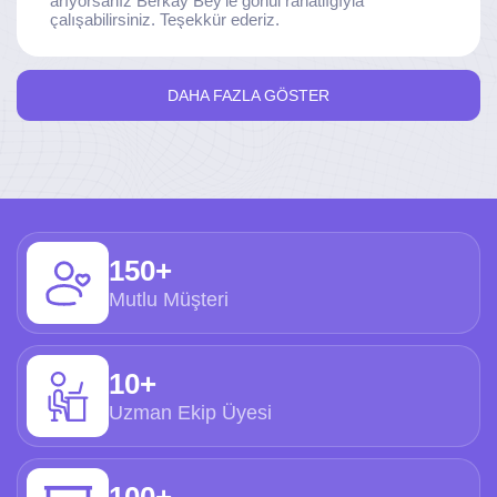
arıyorsanız Berkay Bey'le gönül rahatlığıyla
çalışabilirsiniz. Teşekkür ederiz.
DAHA FAZLA GÖSTER
150+
Mutlu Müşteri
10+
Uzman Ekip Üyesi