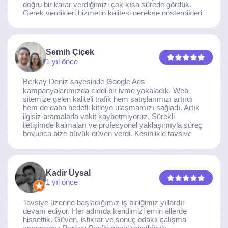
doğru bir karar verdiğimizi çok kısa sürede gördük.
Gerek verdikleri hizmetin kalitesi gerekse gösterdikleri
ilgi ve özveri sayesinde, işimiz tam da hedeflediğimiz
noktaya ulaştı. Kaliteden asla taviz vermeyen, her
detaya özen gösteren İzmir Dijital Reklam Ajansı
ekibine gönülden teşekkür ederiz.
Semih Çiçek
1 yıl önce
Berkay Deniz sayesinde Google Ads
kampanyalarımızda ciddi bir ivme yakaladık. Web
sitemize gelen kaliteli trafik hem satışlarımızı artırdı
hem de daha hedefli kitleye ulaşmamızı sağladı. Artık
ilgisiz aramalarla vakit kaybetmiyoruz. Sürekli
iletişimde kalmaları ve profesyonel yaklaşımıyla süreç
boyunca bize büyük güven verdi. Kesinlikle tavsiye
ederim.
Kadir Uysal
1 yıl önce
Tavsiye üzerine başladığımız iş birliğimiz yıllardır
devam ediyor. Her adımda kendimizi emin ellerde
hissettik. Güven, istikrar ve sonuç odaklı çalışma