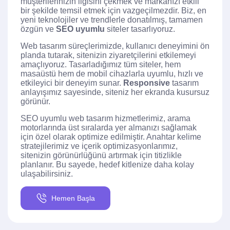
müşterilerinizin ilgisini çekmek ve markanızı etkili
bir şekilde temsil etmek için vazgeçilmezdir. Biz, en
yeni teknolojiler ve trendlerle donatılmış, tamamen
özgün ve
SEO uyumlu
siteler tasarlıyoruz.
Web tasarım süreçlerimizde, kullanıcı deneyimini ön
planda tutarak, sitenizin ziyaretçilerini etkilemeyi
amaçlıyoruz. Tasarladığımız tüm siteler, hem
masaüstü hem de mobil cihazlarla uyumlu, hızlı ve
etkileyici bir deneyim sunar.
Responsive
tasarım
anlayışımız sayesinde, siteniz her ekranda kusursuz
görünür.
SEO uyumlu web tasarım hizmetlerimiz, arama
motorlarında üst sıralarda yer almanızı sağlamak
için özel olarak optimize edilmiştir. Anahtar kelime
stratejilerimiz ve içerik optimizasyonlarımız,
sitenizin görünürlüğünü artırmak için titizlikle
planlanır. Bu sayede, hedef kitlenize daha kolay
ulaşabilirsiniz.
Hemen Başla