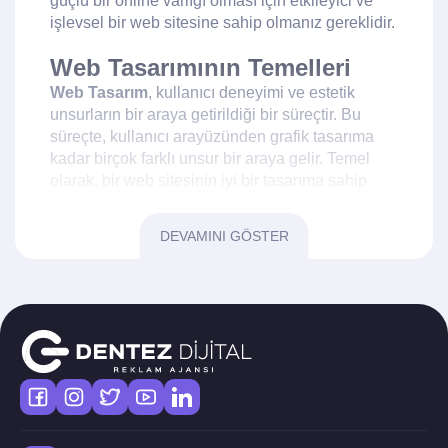
güçlü bir online varlığı olması için etkileyici ve
işlevsel bir web sitesine sahip olmanız gereklidir.
Web Tasarımının Temelleri
Web Tasarım
, kullanıcı deneyimi ve estetik
unsurların bir araya getirildiği bir süreçtir. Bu
süreçte, kullanıcı arayüzünden grafik tasarıma
kadar birçok farklı unsur bir araya gelir. Temel
olarak, bir web sitesinin iyi bir tasarıma sahip
olması, kullanıcıların siteyi kolaylıkla
gezebilmesini ve istedikleri bilgilere rahatça
DEVAMINI GÖSTER
ulaşabilmelerini sağlar.
Bir web sitesinin tasarımında dikkat edilmesi
gereken ilk unsur, sitenin hızıdır. Hızlı yüklenen
bir web sitesi, kullanıcıların siteyi terk etmeden
önce içeriğe ulaşmalarını sağlar. Ayrıca, mobil
uyumlu tasarımlar günümüzde olmazsa olmaz bir
hale gelmiştir. Çoğu kullanıcı mobil cihazlardan
internete eriştiği için, sitenizin her cihazda
sorunsuz çalışması büyük önem taşır.