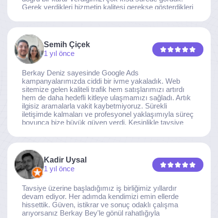
Gerek verdikleri hizmetin kalitesi gerekse gösterdikleri
ilgi ve özveri sayesinde, işimiz tam da hedeflediğimiz
noktaya ulaştı. Kaliteden asla taviz vermeyen, her
detaya özen gösteren İzmir Dijital Reklam Ajansı
ekibine gönülden teşekkür ederiz.
Semih Çiçek
1 yıl önce
Berkay Deniz sayesinde Google Ads
kampanyalarımızda ciddi bir ivme yakaladık. Web
sitemize gelen kaliteli trafik hem satışlarımızı artırdı
hem de daha hedefli kitleye ulaşmamızı sağladı. Artık
ilgisiz aramalarla vakit kaybetmiyoruz. Sürekli
iletişimde kalmaları ve profesyonel yaklaşımıyla süreç
boyunca bize büyük güven verdi. Kesinlikle tavsiye
ederim.
Kadir Uysal
1 yıl önce
Tavsiye üzerine başladığımız iş birliğimiz yıllardır
devam ediyor. Her adımda kendimizi emin ellerde
hissettik. Güven, istikrar ve sonuç odaklı çalışma
arıyorsanız Berkay Bey'le gönül rahatlığıyla