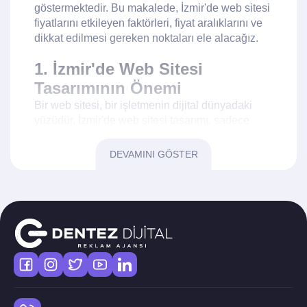
göstermektedir. Bu makalede, İzmir'de web sitesi
fiyatlarını etkileyen faktörleri, fiyat aralıklarını ve
dikkat edilmesi gereken noktaları ele alacağız.
1. İzmir'de Web Sitesi
Tasarımının Önemi
Bir web sitesi, bir işletmenin dijital dünyadaki
yüzüdür. İzmir'de web sitesi tasarımı, sadece
görsel estetik değil, aynı zamanda kullanıcı dostu
bir deneyim sunmalıdır.
Web sitesi fiyatları İzmir
DEVAMINI GÖSTER
genelinde, tasarımın karmaşıklığına göre
değişiklik gösterebilir. Basit bir tasarım, daha
düşük maliyetli olabilirken, özel grafikler ve
etkileşimli öğeler içeren bir web sitesi daha fazla
bütçe gerektirebilir.
İzmir, birçok yaratıcı tasarım ajansına ev sahipliği
yapmaktadır. Bu ajanslar, hem estetik hem de
işlevsellik açısından zengin web siteleri
sunmaktadır.
Web sitesi fiyatları İzmir
içerisinde,