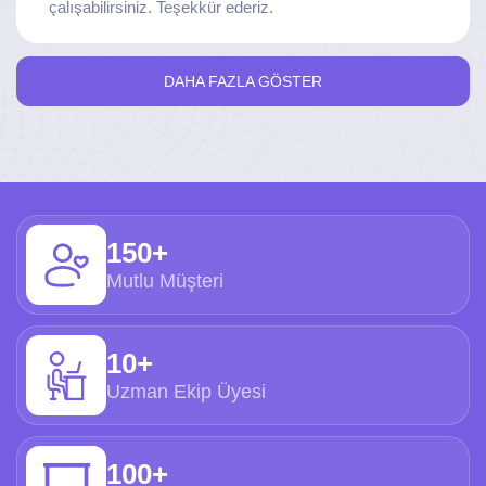
çalışabilirsiniz. Teşekkür ederiz.
DAHA FAZLA GÖSTER
150+
Mutlu Müşteri
10+
Uzman Ekip Üyesi
100+