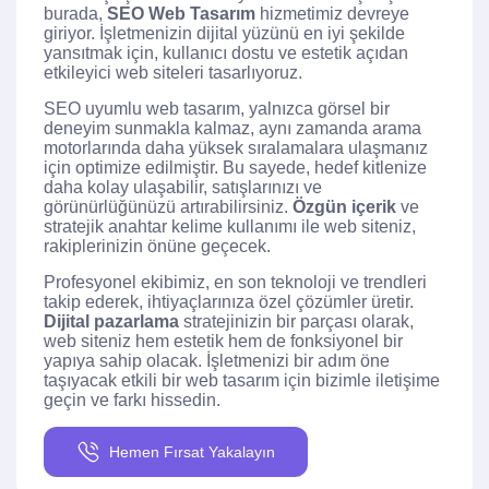
burada,
SEO Web Tasarım
hizmetimiz devreye
giriyor. İşletmenizin dijital yüzünü en iyi şekilde
yansıtmak için, kullanıcı dostu ve estetik açıdan
etkileyici web siteleri tasarlıyoruz.
SEO uyumlu web tasarım, yalnızca görsel bir
deneyim sunmakla kalmaz, aynı zamanda arama
motorlarında daha yüksek sıralamalara ulaşmanız
için optimize edilmiştir. Bu sayede, hedef kitlenize
daha kolay ulaşabilir, satışlarınızı ve
görünürlüğünüzü artırabilirsiniz.
Özgün içerik
ve
stratejik anahtar kelime kullanımı ile web siteniz,
rakiplerinizin önüne geçecek.
Profesyonel ekibimiz, en son teknoloji ve trendleri
takip ederek, ihtiyaçlarınıza özel çözümler üretir.
Dijital pazarlama
stratejinizin bir parçası olarak,
web siteniz hem estetik hem de fonksiyonel bir
yapıya sahip olacak. İşletmenizi bir adım öne
taşıyacak etkili bir web tasarım için bizimle iletişime
geçin ve farkı hissedin.
Hemen Fırsat Yakalayın