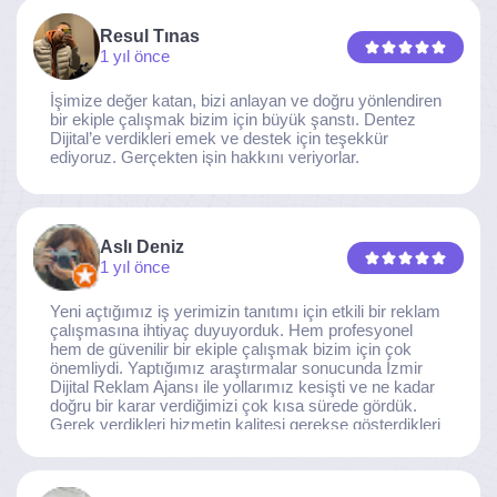
Resul Tınas
1 yıl önce
İşimize değer katan, bizi anlayan ve doğru yönlendiren
bir ekiple çalışmak bizim için büyük şanstı. Dentez
Dijital’e verdikleri emek ve destek için teşekkür
ediyoruz. Gerçekten işin hakkını veriyorlar.
Aslı Deniz
1 yıl önce
Yeni açtığımız iş yerimizin tanıtımı için etkili bir reklam
çalışmasına ihtiyaç duyuyorduk. Hem profesyonel
hem de güvenilir bir ekiple çalışmak bizim için çok
önemliydi. Yaptığımız araştırmalar sonucunda İzmir
Dijital Reklam Ajansı ile yollarımız kesişti ve ne kadar
doğru bir karar verdiğimizi çok kısa sürede gördük.
Gerek verdikleri hizmetin kalitesi gerekse gösterdikleri
ilgi ve özveri sayesinde, işimiz tam da hedeflediğimiz
noktaya ulaştı. Kaliteden asla taviz vermeyen, her
detaya özen gösteren İzmir Dijital Reklam Ajansı