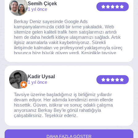
ekibine gönülden teşekkür ederiz.
Semih Çiçek
1 yıl önce
Berkay Deniz sayesinde Google Ads
kampanyalarımızda ciddi bir ivme yakaladık. Web
sitemize gelen kaliteli trafik hem satışlarımızı artırdı
hem de daha hedefli kitleye ulaşmamızı sağladı. Artık
ilgisiz aramalarla vakit kaybetmiyoruz. Sürekli
iletişimde kalmaları ve profesyonel yaklaşımıyla süreç
boyunca bize büyük güven verdi. Kesinlikle tavsiye
ederim.
Kadir Uysal
1 yıl önce
Tavsiye üzerine başladığımız iş birliğimiz yıllardır
devam ediyor. Her adımda kendimizi emin ellerde
hissettik. Güven, istikrar ve sonuç odaklı çalışma
arıyorsanız Berkay Bey'le gönül rahatlığıyla
çalışabilirsiniz. Teşekkür ederiz.
DAHA FAZLA GÖSTER