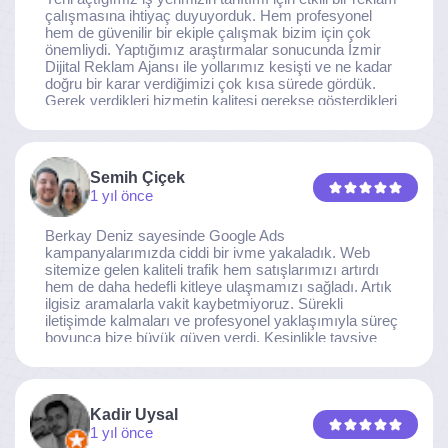
çalışmasına ihtiyaç duyuyorduk. Hem profesyonel
hem de güvenilir bir ekiple çalışmak bizim için çok
önemliydi. Yaptığımız araştırmalar sonucunda İzmir
Dijital Reklam Ajansı ile yollarımız kesişti ve ne kadar
doğru bir karar verdiğimizi çok kısa sürede gördük.
Gerek verdikleri hizmetin kalitesi gerekse gösterdikleri
ilgi ve özveri sayesinde, işimiz tam da hedeflediğimiz
noktaya ulaştı. Kaliteden asla taviz vermeyen, her
detaya özen gösteren İzmir Dijital Reklam Ajansı
ekibine gönülden teşekkür ederiz.
Semih Çiçek
1 yıl önce
Berkay Deniz sayesinde Google Ads
kampanyalarımızda ciddi bir ivme yakaladık. Web
sitemize gelen kaliteli trafik hem satışlarımızı artırdı
hem de daha hedefli kitleye ulaşmamızı sağladı. Artık
ilgisiz aramalarla vakit kaybetmiyoruz. Sürekli
iletişimde kalmaları ve profesyonel yaklaşımıyla süreç
boyunca bize büyük güven verdi. Kesinlikle tavsiye
ederim.
Kadir Uysal
1 yıl önce