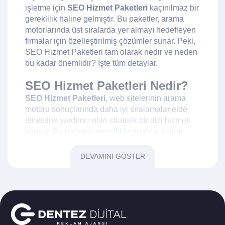
işletme için
SEO Hizmet Paketleri
kaçınılmaz bir
gereklilik haline gelmiştir. Bu paketler, arama
motorlarında üst sıralarda yer almayı hedefleyen
firmalar için özelleştirilmiş çözümler sunar. Peki,
SEO Hizmet Paketleri tam olarak nedir ve neden
bu kadar önemlidir? İşte tüm detaylar.
SEO Hizmet Paketleri Nedir?
SEO Hizmet Paketleri
, web sitelerinin arama
motoru sonuçlarında daha iyi sıralamalar elde
etmesine yardımcı olan stratejik bir dizi hizmeti
kapsar. Bu paketler genellikle anahtar kelime
analizi, içerik optimizasyonu, teknik SEO ve
bağlantı inşası gibi temel bileşenleri içerir. Her bir
DEVAMINI GÖSTER
bileşen, sitenizin görünürlüğünü artırmak ve
daha fazla organik trafik çekmek için özelleştirilir.
Arama motorları, kullanıcılarına en alakalı
sonuçları sunmayı hedefler. Bu nedenle, SEO
stratejinizin doğru bir şekilde uygulanması, web