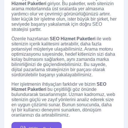
Hizmet Paketleri
giriyor. Bu paketler, web sitenizin
arama motorlarında üst sıralarda yer almasına
yardımcı olur ve çevrimiçi görünürlüğünüzü artırır.
İster küçük bir işletme olun, ister büyük bir şirket, her
seviyede başarıyı yakalamak için doğru SEO
stratejisi şarttır.
Özenle hazırlanan
SEO Hizmet Paketleri
ile web
sitenizin içerik kalitesini artırabilir, daha fazla
potansiyel müşteriye ulaşabilirsiniz. Arama motoru
optimizasyonu sayesinde, hedef kitlenizin sizi daha
kolay bulmasını sağlarken, aynı zamanda marka
bilinirliğinizi de güçlendirebilirsiniz. Bu sayede,
dijital pazarlama stratejinizin bir parçası olarak
sürdürülebilir başarıyı yakalayabilirsiniz.
Her işletmenin ihtiyaçları farklıdır ve bizim
SEO
Hizmet Paketleri
bu çeşitliliği göz önünde
bulundurarak tasarlanmıştır. Uzman kadromuz, web
sitenizin güçlü ve zayıf yönlerini analiz ederek size
en uygun çözümü sunar. Bunun sonucunda, daha
iyi bir kullanıcı deneyimi sunarken, dönüşüm
oranlarınızı da artırabilirsiniz.