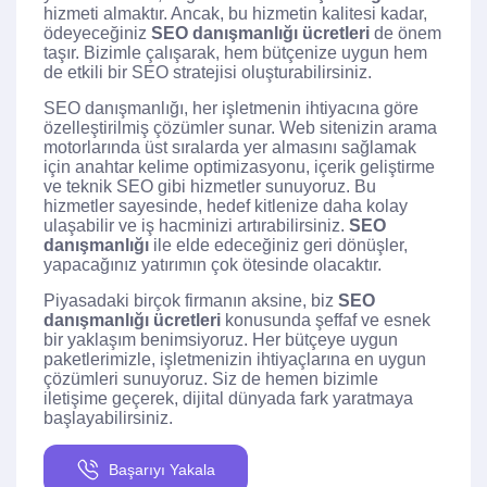
hizmeti almaktır. Ancak, bu hizmetin kalitesi kadar,
ödeyeceğiniz
SEO danışmanlığı ücretleri
de önem
taşır. Bizimle çalışarak, hem bütçenize uygun hem
de etkili bir SEO stratejisi oluşturabilirsiniz.
SEO danışmanlığı, her işletmenin ihtiyacına göre
özelleştirilmiş çözümler sunar. Web sitenizin arama
motorlarında üst sıralarda yer almasını sağlamak
için anahtar kelime optimizasyonu, içerik geliştirme
ve teknik SEO gibi hizmetler sunuyoruz. Bu
hizmetler sayesinde, hedef kitlenize daha kolay
ulaşabilir ve iş hacminizi artırabilirsiniz.
SEO
danışmanlığı
ile elde edeceğiniz geri dönüşler,
yapacağınız yatırımın çok ötesinde olacaktır.
Piyasadaki birçok firmanın aksine, biz
SEO
danışmanlığı ücretleri
konusunda şeffaf ve esnek
bir yaklaşım benimsiyoruz. Her bütçeye uygun
paketlerimizle, işletmenizin ihtiyaçlarına en uygun
çözümleri sunuyoruz. Siz de hemen bizimle
iletişime geçerek, dijital dünyada fark yaratmaya
başlayabilirsiniz.
Başarıyı Yakala