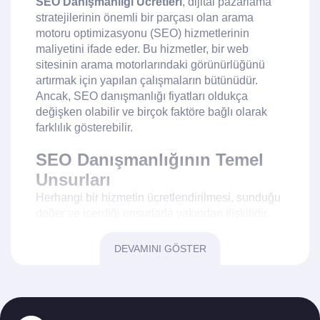
SEO Danışmanlığı Ücretleri
, dijital pazarlama
stratejilerinin önemli bir parçası olan arama
motoru optimizasyonu (SEO) hizmetlerinin
maliyetini ifade eder. Bu hizmetler, bir web
sitesinin arama motorlarındaki görünürlüğünü
artırmak için yapılan çalışmaların bütünüdür.
Ancak, SEO danışmanlığı fiyatları oldukça
değişken olabilir ve birçok faktöre bağlı olarak
farklılık gösterebilir.
SEO Danışmanlığının Temel
Unsurları
Herhangi bir hizmetin ücretlendirilmesi, sunduğu
değer ve içerdiği unsurlarla yakından ilişkilidir.
SEO Danışmanlığı Ücretleri
de bu bağlamda
danışmanın sunduğu hizmetlerin kapsamına,
DEVAMINI GÖSTER
deneyimine ve uzmanlık alanına göre değişir.
Temel SEO hizmetleri arasında anahtar kelime
analizi, içerik optimizasyonu, teknik SEO ve
backlink stratejileri yer alır.