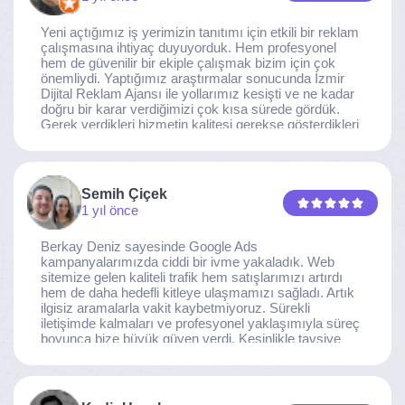
Yeni açtığımız iş yerimizin tanıtımı için etkili bir reklam
çalışmasına ihtiyaç duyuyorduk. Hem profesyonel
hem de güvenilir bir ekiple çalışmak bizim için çok
önemliydi. Yaptığımız araştırmalar sonucunda İzmir
Dijital Reklam Ajansı ile yollarımız kesişti ve ne kadar
doğru bir karar verdiğimizi çok kısa sürede gördük.
Gerek verdikleri hizmetin kalitesi gerekse gösterdikleri
ilgi ve özveri sayesinde, işimiz tam da hedeflediğimiz
noktaya ulaştı. Kaliteden asla taviz vermeyen, her
detaya özen gösteren İzmir Dijital Reklam Ajansı
ekibine gönülden teşekkür ederiz.
Semih Çiçek
1 yıl önce
Berkay Deniz sayesinde Google Ads
kampanyalarımızda ciddi bir ivme yakaladık. Web
sitemize gelen kaliteli trafik hem satışlarımızı artırdı
hem de daha hedefli kitleye ulaşmamızı sağladı. Artık
ilgisiz aramalarla vakit kaybetmiyoruz. Sürekli
iletişimde kalmaları ve profesyonel yaklaşımıyla süreç
boyunca bize büyük güven verdi. Kesinlikle tavsiye
ederim.