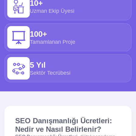
10+
Uzman Ekip Üyesi
100+
Tamamlanan Proje
5 Yıl
Sektör Tecrübesi
SEO Danışmanlığı Ücretleri:
Nedir ve Nasıl Belirlenir?