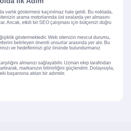
olda İlk Adım
amda varlık göstermesi kaçınılmaz hale geldi. Bu noktada,
sitenizin arama motorlarında üst sıralarda yer almasını
r. Ancak, etkili bir SEO çalışması için bütçenizi doğru
eğişiklik göstermektedir. Web sitenizin mevcut durumu,
tlerini belirleyen önemli unsurlar arasında yer alır. Bu
arınızı ve hedeflerinizi göz önünde bulundurmanız
rşılığını almanızı sağlayabilir. Uzman ekip tarafından
rtırarak, markanızın bilinirliğini güçlendirir. Dolayısıyla,
eki başarısına atılan bir adımdır.