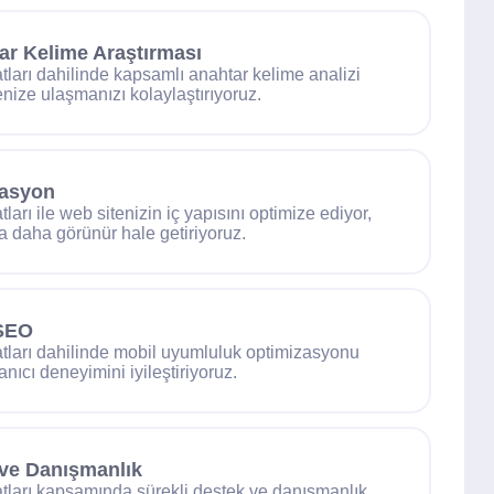
ar Kelime Araştırması
tları dahilinde kapsamlı anahtar kelime analizi
enize ulaşmanızı kolaylaştırıyoruz.
zasyon
ları ile web sitenizin iç yapısını optimize ediyor,
 daha görünür hale getiriyoruz.
SEO
tları dahilinde mobil uyumluluk optimizasyonu
nıcı deneyimini iyileştiriyoruz.
 ve Danışmanlık
tları kapsamında sürekli destek ve danışmanlık