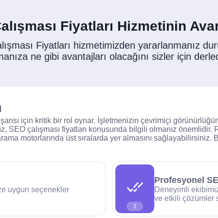
lışması Fiyatları Hizmetinin Avan
ışması Fiyatları hizmetimizden yararlanmanız d
manıza ne gibi avantajları olacağını sizler için derle
ı
aşarısı için kritik bir rol oynar. İşletmenizin çevrimiçi görünürlüğ
ız, SEO çalışması fiyatları konusunda bilgili olmanız önemlidir.
rama motorlarında üst sıralarda yer almasını sağlayabilirsiniz. B
Profesyonel SE
ize uygun seçenekler
Deneyimli ekibimiz
ve etkili çözümler
2