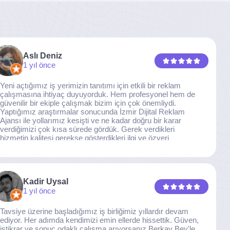
Aslı Deniz
1 yıl önce
Yeni açtığımız iş yerimizin tanıtımı için etkili bir reklam
çalışmasına ihtiyaç duyuyorduk. Hem profesyonel hem de
güvenilir bir ekiple çalışmak bizim için çok önemliydi.
Yaptığımız araştırmalar sonucunda İzmir Dijital Reklam
Ajansı ile yollarımız kesişti ve ne kadar doğru bir karar
verdiğimizi çok kısa sürede gördük. Gerek verdikleri
hizmetin kalitesi gerekse gösterdikleri ilgi ve özveri
sayesinde, işimiz tam da hedeflediğimiz noktaya ulaştı.
Kaliteden asla taviz vermeyen, her detaya özen gösteren
İzmir Dijital Reklam Ajansı ekibine gönülden teşekkür
ederiz.
Kadir Uysal
1 yıl önce
Tavsiye üzerine başladığımız iş birliğimiz yıllardır devam
ediyor. Her adımda kendimizi emin ellerde hissettik. Güven,
istikrar ve sonuç odaklı çalışma arıyorsanız Berkay Bey'le