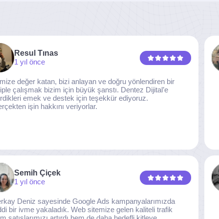
Resul Tınas
1 yıl önce
imize değer katan, bizi anlayan ve doğru yönlendiren bir
iple çalışmak bizim için büyük şanstı. Dentez Dijital’e
rdikleri emek ve destek için teşekkür ediyoruz.
rçekten işin hakkını veriyorlar.
Semih Çiçek
1 yıl önce
rkay Deniz sayesinde Google Ads kampanyalarımızda
ddi bir ivme yakaladık. Web sitemize gelen kaliteli trafik
m satışlarımızı artırdı hem de daha hedefli kitleye