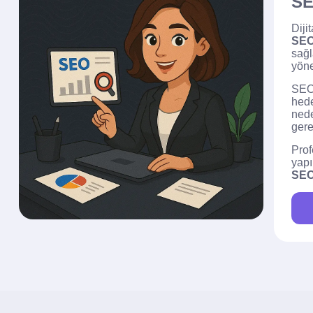
SE
Diji
SEO
sağl
yöne
SEO 
hede
nede
gere
Prof
yapı
SEO