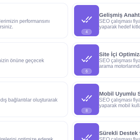
Gelişmiş Anaht
lerimizin performansını
SEO çalışması fiya
rsiniz.
yaparak hedef kitl
4
Site İçi Optimi
inizin önüne geçecek
SEO çalışması fiyat
arama motorlarında
6
Mobil Uyumlu 
dış bağlantılar oluşturarak
SEO çalışması fiya
yaparak mobil kulla
8
Sürekli Destek
ürelerini optimize ederek
SEO çalışması fiya