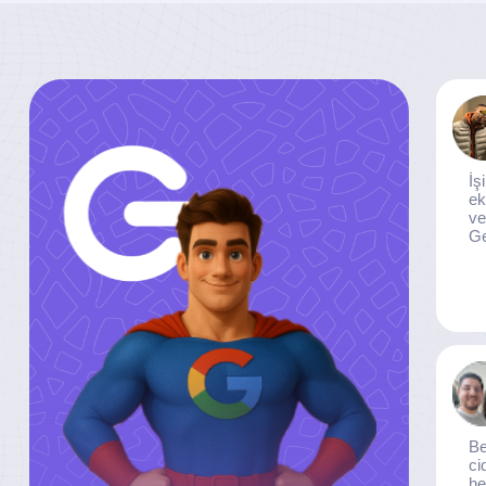
İş
ek
ve
Ge
Be
ci
he