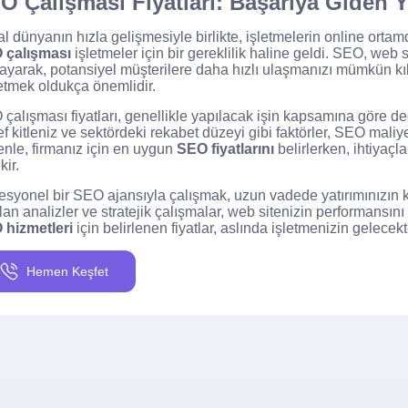
O Çalışması Fiyatları: Başarıya Giden Y
tal dünyanın hızla gelişmesiyle birlikte, işletmelerin online ort
 çalışması
işletmeler için bir gereklilik haline geldi. SEO, web 
ayarak, potansiyel müşterilere daha hızlı ulaşmanızı mümkün kıla
tmek oldukça önemlidir.
çalışması fiyatları, genellikle yapılacak işin kapsamına göre d
f kitleniz ve sektördeki rekabet düzeyi gibi faktörler, SEO maliye
nle, firmanız için en uygun
SEO fiyatlarını
belirlerken, ihtiyaçl
kir.
esyonel bir SEO ajansıyla çalışmak, uzun vadede yatırımınızın ka
lan analizler ve stratejik çalışmalar, web sitenizin performansını a
 hizmetleri
için belirlenen fiyatlar, aslında işletmenizin gelecekt
Hemen Keşfet