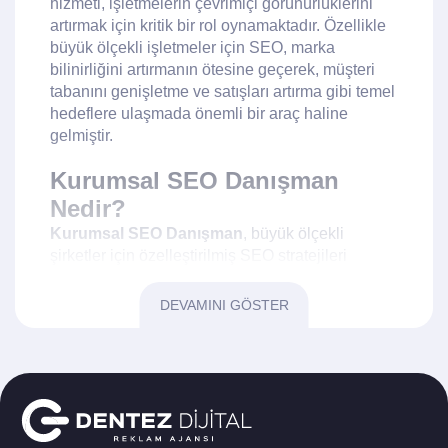
hizmeti, işletmelerin çevrimiçi görünürlüklerini
artırmak için kritik bir rol oynamaktadır. Özellikle
büyük ölçekli işletmeler için SEO, marka
bilinirliğini artırmanın ötesine geçerek, müşteri
tabanını genişletme ve satışları artırma gibi temel
hedeflere ulaşmada önemli bir araç haline
gelmiştir.
Kurumsal SEO Danışman
Nedir?
Kurumsal SEO Danışman
, büyük ölçekli
şirketler için özelleştirilmiş SEO stratejileri
geliştiren ve uygulayan uzman kişidir. Bu
danışmanlar, şirketlerin çevrimiçi varlıklarını
DEVAMINI GÖSTER
güçlendirmek için çeşitli teknikler kullanır. Bu
teknikler arasında anahtar kelime analizi, site içi
optimizasyon, backlink stratejileri ve içerik
pazarlama yer alır. Kurumsal SEO Danışmanları,
işletmelerin hedef kitlelerine daha etkili bir
şekilde ulaşmalarını sağlamak için sürekli olarak