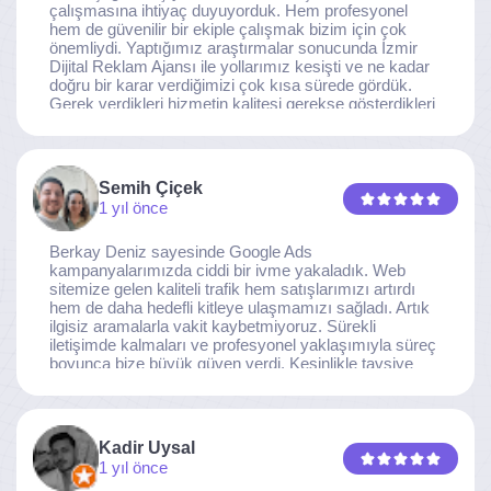
çalışmasına ihtiyaç duyuyorduk. Hem profesyonel
hem de güvenilir bir ekiple çalışmak bizim için çok
önemliydi. Yaptığımız araştırmalar sonucunda İzmir
Dijital Reklam Ajansı ile yollarımız kesişti ve ne kadar
doğru bir karar verdiğimizi çok kısa sürede gördük.
Gerek verdikleri hizmetin kalitesi gerekse gösterdikleri
ilgi ve özveri sayesinde, işimiz tam da hedeflediğimiz
noktaya ulaştı. Kaliteden asla taviz vermeyen, her
detaya özen gösteren İzmir Dijital Reklam Ajansı
ekibine gönülden teşekkür ederiz.
Semih Çiçek
1 yıl önce
Berkay Deniz sayesinde Google Ads
kampanyalarımızda ciddi bir ivme yakaladık. Web
sitemize gelen kaliteli trafik hem satışlarımızı artırdı
hem de daha hedefli kitleye ulaşmamızı sağladı. Artık
ilgisiz aramalarla vakit kaybetmiyoruz. Sürekli
iletişimde kalmaları ve profesyonel yaklaşımıyla süreç
boyunca bize büyük güven verdi. Kesinlikle tavsiye
ederim.
Kadir Uysal
1 yıl önce