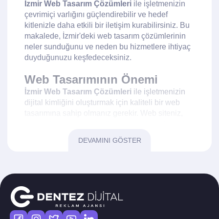
İzmir Web Tasarım Çözümleri
ile işletmenizin
çevrimiçi varlığını güçlendirebilir ve hedef
kitlenizle daha etkili bir iletişim kurabilirsiniz. Bu
makalede, İzmir'deki web tasarım çözümlerinin
neler sunduğunu ve neden bu hizmetlere ihtiyaç
duyduğunuzu keşfedeceksiniz.
Web Tasarımının Önemi
İzmir Web Tasarım Çözümleri
ile işletmenizin
dijital kimliğini oluşturmak için kaliteli bir web
tasarımına sahip olmanız gerekir. Web siteniz,
müşterilerinizin sizinle ilk temas noktasıdır ve bu
nedenle etkileyici ve kullanıcı dostu bir tasarım,
DEVAMINI GÖSTER
ziyaretçilerin ilgisini çekmek açısından önemlidir.
İyi bir web tasarımı, markanızın profesyonelliğini
yansıtır ve güven oluşturur.
Responsive Tasarımın
Gerekliliği
Mobil cihazların yaygınlaşmasıyla birlikte, web