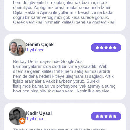
hem de güvenilir bir ekiple çalışmak bizim için çok
önemliydi. Yaptığımız araştırmalar sonucunda İzmir
Dijital Reklam Ajansı ile yollarımız kesişti ve ne kadar
doğru bir karar verdiğimizi çok kısa sürede gördük.
Gerek verdikleri hizmetin kalitesi gerekse gösterdikleri
ilgi ve özveri sayesinde, işimiz tam da hedeflediğimiz
noktaya ulaştı. Kaliteden asla taviz vermeyen, her
detaya özen gösteren İzmir Dijital Reklam Ajansı
ekibine gönülden teşekkür ederiz.
Semih Çiçek
1 yıl önce
Berkay Deniz sayesinde Google Ads
kampanyalarımızda ciddi bir ivme yakaladık. Web
sitemize gelen kaliteli trafik hem satışlarımızı artırdı
hem de daha hedefli kitleye ulaşmamızı sağladı. Artık
ilgisiz aramalarla vakit kaybetmiyoruz. Sürekli
iletişimde kalmaları ve profesyonel yaklaşımıyla süreç
boyunca bize büyük güven verdi. Kesinlikle tavsiye
ederim.
Kadir Uysal
1 yıl önce