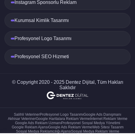
Instagram Sponsorlu Reklam
Odaklı Yaklaşım
İzmir Web Tasarım Çözümleri
, kullanıcı
deneyimini (UX) ön planda tutarak tasarım
Kurumsal Kimlik Tasarımı
süreçlerini yürütür. Kullanıcıların web sitenizde
rahatça gezinebilmeleri ve aradıklarını kolayca
Profesyonel Logo Tasarımı
bulabilmeleri için tasarımın sezgisel ve akıcı
olması sağlanır. Böylece, sitenizde geçirilen süre
artar ve dönüşüm oranlarınız yükselir.
Profesyonel SEO Hizmeti
Özgün ve Yaratıcı Tasarımlar
Her işletme benzersizdir ve bunu yansıtan bir
web sitesi tasarımı gerektirir.
İzmir Web Tasarım
© Copyright 2020 - 2025 Dentez Dijital, Tüm Hakları
Çözümleri
, işletmenizin kimliğine uygun, özgün
Saklıdır
ve yaratıcı tasarımlar sunar. Marka değerlerinizi
ve mesajınızı en iyi şekilde ileten bir web sitesi,
rakipleriniz arasında öne çıkmanıza yardımcı
olur.
Salihli Veteriner
Profesyonel Logo Tasarımı
Google Ads Danışmanı
Akhisar Veteriner
Google Haritalara Reklam Verme
İnternet Reklam Verme
Google Ads Reklam Uzmanı
Profesyonel Sosyal Medya Yönetimi
Web Tasarımında Son
Google Reklam Ajansı
Google Ads Reklam Verme
Web Sitesi Tasarım
Sosyal Medya Reklamcılığı Ajansı
Sosyal Medya Reklam Verme