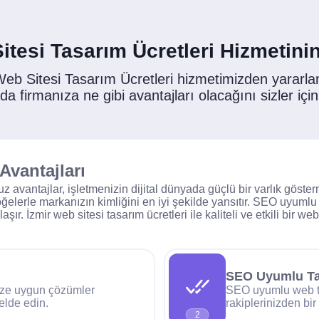
itesi Tasarım Ücretleri Hizmetinin
Web Sitesi Tasarım Ücretleri hizmetimizden yararl
 firmanıza ne gibi avantajları olacağını sizler için
Avantajları
 avantajlar, işletmenizin dijital dünyada güçlü bir varlık göste
l öğelerle markanızın kimliğini en iyi şekilde yansıtır. SEO uyum
ır. İzmir web sitesi tasarım ücretleri ile kaliteli ve etkili bir we
SEO Uyumlu T
enize uygun çözümler
SEO uyumlu web tas
 elde edin.
rakiplerinizden bi
2