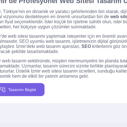
mir'de Profesyonel Web Sitesi Tasarım Ü
r, Türkiye'nin en dinamik ve yaratıcı şehirlerinden biri olarak, di
tal vizyonunu destekleyen en önemli unsurlardan biri de
web site
n fiyat seçenekleridir. İster küçük bir işletme sahibi olun, ister b
etleri, her bütçeye uygun çözümler sunmaktadır.
r'de web sitesi tasarımı yaptırmak isteyenler için en önemli ava
lmasıdır. SEO uyumlu web tasarım, işletmenizin dijital görünürl
ylaştırır. İzmir'deki web tasarım ajansları,
SEO
kriterlerini göz ö
yacak şekilde tasarlamaktadır.
r web tasarım sektöründe, müşteri memnuniyetini ön planda tuta
amaktadır. Uzmanlar, tasarım sürecini sizinle birlikte planlayarak,
tururlar. Üstelik İzmir web sitesi tasarım ücretleri, sunduğu kali
omik hem de etkili bir yatırım anlamına gelir.
Tasarımı Başlat