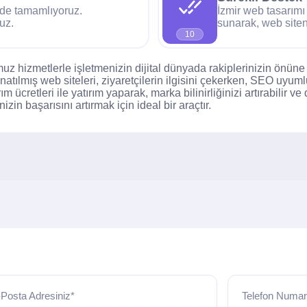
ilde tamamlıyoruz.
İzmir web tasarımı
ruz.
sunarak, web siten
10
z hizmetlerle işletmenizin dijital dünyada rakiplerinizin önüne g
natılmış web siteleri, ziyaretçilerin ilgisini çekerken, SEO uyum
m ücretleri ile yatırım yaparak, marka bilinirliğinizi artırabilir ve
in başarısını artırmak için ideal bir araçtır.
Posta Adresiniz*
Telefon Numar