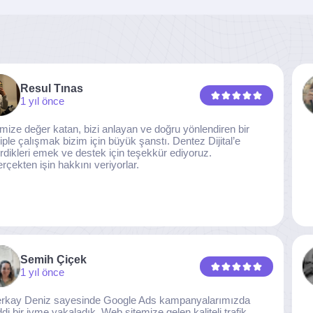
Resul Tınas
1 yıl önce
imize değer katan, bizi anlayan ve doğru yönlendiren bir
iple çalışmak bizim için büyük şanstı. Dentez Dijital’e
rdikleri emek ve destek için teşekkür ediyoruz.
rçekten işin hakkını veriyorlar.
Semih Çiçek
1 yıl önce
rkay Deniz sayesinde Google Ads kampanyalarımızda
ddi bir ivme yakaladık. Web sitemize gelen kaliteli trafik