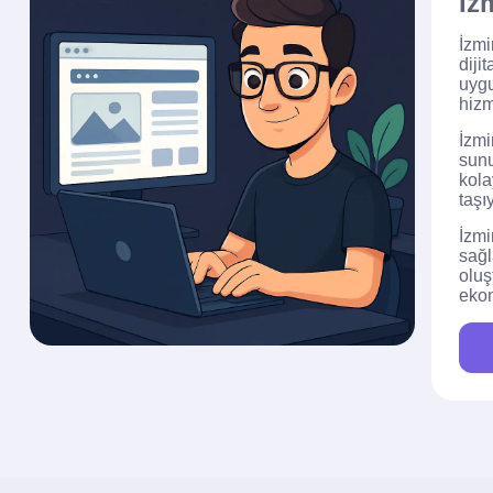
İz
İzmi
diji
uygu
hizm
İzmi
sunu
kola
taşı
İzmi
sağl
oluş
ekon