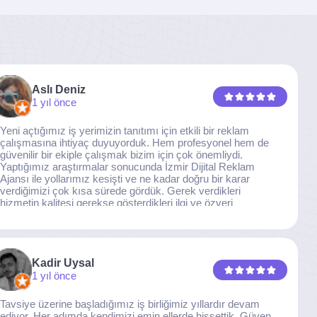
Aslı Deniz
1 yıl önce
Yeni açtığımız iş yerimizin tanıtımı için etkili bir reklam
çalışmasına ihtiyaç duyuyorduk. Hem profesyonel hem de
güvenilir bir ekiple çalışmak bizim için çok önemliydi.
Yaptığımız araştırmalar sonucunda İzmir Dijital Reklam
Ajansı ile yollarımız kesişti ve ne kadar doğru bir karar
verdiğimizi çok kısa sürede gördük. Gerek verdikleri
hizmetin kalitesi gerekse gösterdikleri ilgi ve özveri
sayesinde, işimiz tam da hedeflediğimiz noktaya ulaştı.
Kaliteden asla taviz vermeyen, her detaya özen gösteren
İzmir Dijital Reklam Ajansı ekibine gönülden teşekkür
ederiz.
Kadir Uysal
1 yıl önce
Tavsiye üzerine başladığımız iş birliğimiz yıllardır devam
ediyor. Her adımda kendimizi emin ellerde hissettik. Güven,