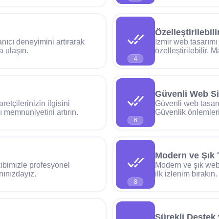
Özelleştirilebi
nıcı deneyimini artırarak
İzmir web tasarımı
a ulaşın.
özelleştirilebilir.
4
Güvenli Web Sit
retçilerinizin ilgisini
Güvenli web tasarım
ı memnuniyetini artırın.
Güvenlik önlemleri
6
Modern ve Şık 
ibimizle profesyonel
Modern ve şık web t
ınızdayız.
ilk izlenim bırakı
8
Sürekli Destek