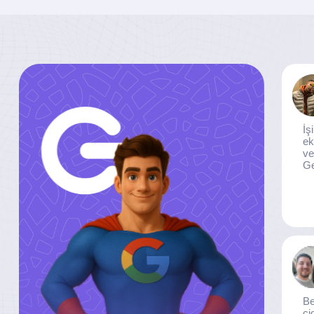
İş
ek
ve
Ge
Be
ci