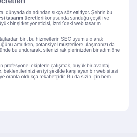
cretleri
jital dünyada da adından sıkça söz ettiriyor. Şehrin bu
si tasarım ücretleri
konusunda sunduğu çeşitli ve
üyük bir şirket yöneticisi, İzmir'deki web tasarım
ntajlardan biri, bu hizmetlerin SEO uyumlu olarak
üğünü artırırken, potansiyel müşterilere ulaşmanızı da
nünde bulundurarak, sitenizi rakiplerinizden bir adım öne
n profesyonel ekiplerle çalışmak, büyük bir avantaj
 beklentilerinizi en iyi şekilde karşılayan bir web sitesi
teye oranla oldukça rekabetçidir. Bu da sizin için hem