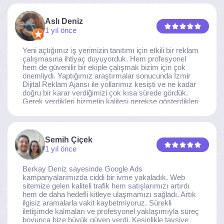
Aslı Deniz
1 yıl önce
Yeni açtığımız iş yerimizin tanıtımı için etkili bir reklam
çalışmasına ihtiyaç duyuyorduk. Hem profesyonel
hem de güvenilir bir ekiple çalışmak bizim için çok
önemliydi. Yaptığımız araştırmalar sonucunda İzmir
Dijital Reklam Ajansı ile yollarımız kesişti ve ne kadar
doğru bir karar verdiğimizi çok kısa sürede gördük.
Gerek verdikleri hizmetin kalitesi gerekse gösterdikleri
ilgi ve özveri sayesinde, işimiz tam da hedeflediğimiz
noktaya ulaştı. Kaliteden asla taviz vermeyen, her
detaya özen gösteren İzmir Dijital Reklam Ajansı
ekibine gönülden teşekkür ederiz.
Semih Çiçek
1 yıl önce
Berkay Deniz sayesinde Google Ads
kampanyalarımızda ciddi bir ivme yakaladık. Web
sitemize gelen kaliteli trafik hem satışlarımızı artırdı
hem de daha hedefli kitleye ulaşmamızı sağladı. Artık
ilgisiz aramalarla vakit kaybetmiyoruz. Sürekli
iletişimde kalmaları ve profesyonel yaklaşımıyla süreç
boyunca bize büyük güven verdi. Kesinlikle tavsiye