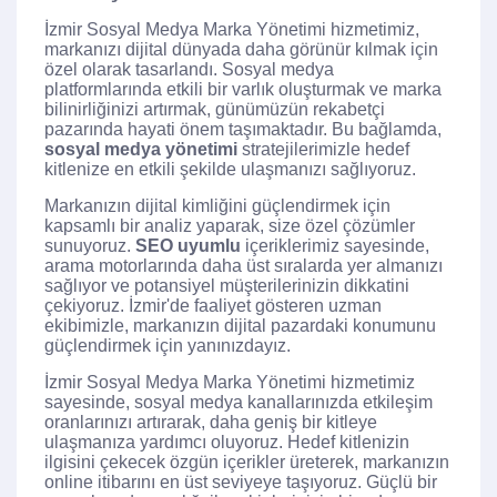
İzmir Sosyal Medya Marka Yönetimi hizmetimiz,
markanızı dijital dünyada daha görünür kılmak için
özel olarak tasarlandı. Sosyal medya
platformlarında etkili bir varlık oluşturmak ve marka
bilinirliğinizi artırmak, günümüzün rekabetçi
pazarında hayati önem taşımaktadır. Bu bağlamda,
sosyal medya yönetimi
stratejilerimizle hedef
kitlenize en etkili şekilde ulaşmanızı sağlıyoruz.
Markanızın dijital kimliğini güçlendirmek için
kapsamlı bir analiz yaparak, size özel çözümler
sunuyoruz.
SEO uyumlu
içeriklerimiz sayesinde,
arama motorlarında daha üst sıralarda yer almanızı
sağlıyor ve potansiyel müşterilerinizin dikkatini
çekiyoruz. İzmir'de faaliyet gösteren uzman
ekibimizle, markanızın dijital pazardaki konumunu
güçlendirmek için yanınızdayız.
İzmir Sosyal Medya Marka Yönetimi hizmetimiz
sayesinde, sosyal medya kanallarınızda etkileşim
oranlarınızı artırarak, daha geniş bir kitleye
ulaşmanıza yardımcı oluyoruz. Hedef kitlenizin
ilgisini çekecek özgün içerikler üreterek, markanızın
online itibarını en üst seviyeye taşıyoruz. Güçlü bir