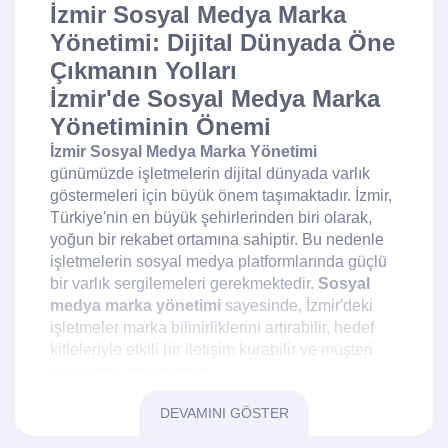
İzmir Sosyal Medya Marka
Yönetimi: Dijital Dünyada Öne
Çıkmanın Yolları
İzmir'de Sosyal Medya Marka
Yönetiminin Önemi
İzmir Sosyal Medya Marka Yönetimi
günümüzde işletmelerin dijital dünyada varlık
göstermeleri için büyük önem taşımaktadır. İzmir,
Türkiye'nin en büyük şehirlerinden biri olarak,
yoğun bir rekabet ortamına sahiptir. Bu nedenle
işletmelerin sosyal medya platformlarında güçlü
bir varlık sergilemeleri gerekmektedir.
Sosyal
medya marka yönetimi
sayesinde, İzmir'deki
işletmeler marka bilinirliklerini artırabilir, hedef
kitleleriyle etkili bir iletişim kurabilir ve müşteri
sadakatini geliştirebilir.
Sosyal Medya Stratejisi
DEVAMINI GÖSTER
Oluşturma