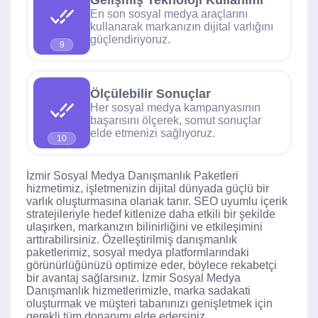
En son sosyal medya araçlarını
kullanarak markanızın dijital varlığını
güçlendiriyoruz.
9
Ölçülebilir Sonuçlar
Her sosyal medya kampanyasının
başarısını ölçerek, somut sonuçlar
elde etmenizi sağlıyoruz.
10
İzmir Sosyal Medya Danışmanlık Paketleri
hizmetimiz, işletmenizin dijital dünyada güçlü bir
varlık oluşturmasına olanak tanır. SEO uyumlu içerik
stratejileriyle hedef kitlenize daha etkili bir şekilde
ulaşırken, markanızın bilinirliğini ve etkileşimini
arttırabilirsiniz. Özelleştirilmiş danışmanlık
paketlerimiz, sosyal medya platformlarındaki
görünürlüğünüzü optimize eder, böylece rekabetçi
bir avantaj sağlarsınız. İzmir Sosyal Medya
Danışmanlık hizmetlerimizle, marka sadakati
oluşturmak ve müşteri tabanınızı genişletmek için
gerekli tüm donanımı elde edersiniz.