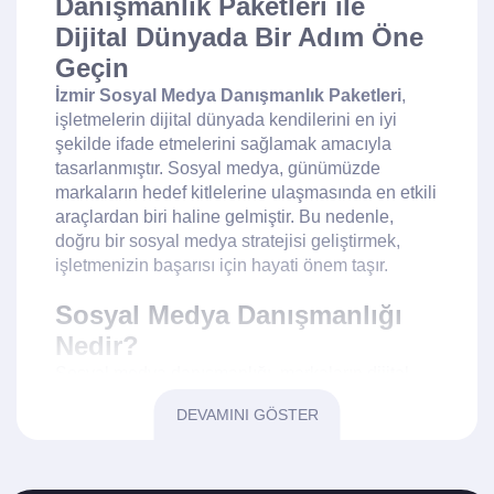
Danışmanlık Paketleri ile
Dijital Dünyada Bir Adım Öne
Geçin
İzmir Sosyal Medya Danışmanlık Paketleri
,
işletmelerin dijital dünyada kendilerini en iyi
şekilde ifade etmelerini sağlamak amacıyla
tasarlanmıştır. Sosyal medya, günümüzde
markaların hedef kitlelerine ulaşmasında en etkili
araçlardan biri haline gelmiştir. Bu nedenle,
doğru bir sosyal medya stratejisi geliştirmek,
işletmenizin başarısı için hayati önem taşır.
Sosyal Medya Danışmanlığı
Nedir?
Sosyal medya danışmanlığı, markaların dijital
pazarlama stratejilerini optimize etmelerine
DEVAMINI GÖSTER
yardımcı olan profesyonel bir hizmettir.
İzmir
Sosyal Medya Danışmanlık Paketleri
,
işletmelerin sosyal medya kanallarını daha etkili