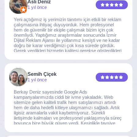
Aslı Deniz
1 yıl önce
Yeni açtığımız iş yerimizin tanıtımı için etkili bir reklam
çalışmasına ihtiyaç duyuyorduk. Hem profesyonel
hem de güvenilir bir ekiple çalışmak bizim için çok
önemliydi. Yaptığımız araştırmalar sonucunda İzmir
Dijital Reklam Ajansı ile yollarımız kesişti ve ne kadar
doğru bir karar verdiğimizi çok kısa sürede gördük.
Gerek verdikleri hizmetin kalitesi gerekse gösterdikleri
ilgi ve özveri sayesinde, işimiz tam da hedeflediğimiz
noktaya ulaştı. Kaliteden asla taviz vermeyen, her
detaya özen gösteren İzmir Dijital Reklam Ajansı
ekibine gönülden teşekkür ederiz.
Semih Çiçek
1 yıl önce
Berkay Deniz sayesinde Google Ads
kampanyalarımızda ciddi bir ivme yakaladık. Web
sitemize gelen kaliteli trafik hem satışlarımızı artırdı
hem de daha hedefli kitleye ulaşmamızı sağladı. Artık
ilgisiz aramalarla vakit kaybetmiyoruz. Sürekli
iletişimde kalmaları ve profesyonel yaklaşımıyla süreç
boyunca bize büyük güven verdi. Kesinlikle tavsiye
ederim.