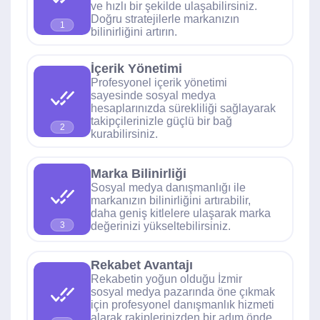
ve hızlı bir şekilde ulaşabilirsiniz.
Doğru stratejilerle markanızın
1
bilinirliğini artırın.
İçerik Yönetimi
Profesyonel içerik yönetimi
sayesinde sosyal medya
hesaplarınızda sürekliliği sağlayarak
takipçilerinizle güçlü bir bağ
2
kurabilirsiniz.
Marka Bilinirliği
Sosyal medya danışmanlığı ile
markanızın bilinirliğini artırabilir,
daha geniş kitlelere ulaşarak marka
değerinizi yükseltebilirsiniz.
3
Rekabet Avantajı
Rekabetin yoğun olduğu İzmir
sosyal medya pazarında öne çıkmak
için profesyonel danışmanlık hizmeti
alarak rakiplerinizden bir adım önde