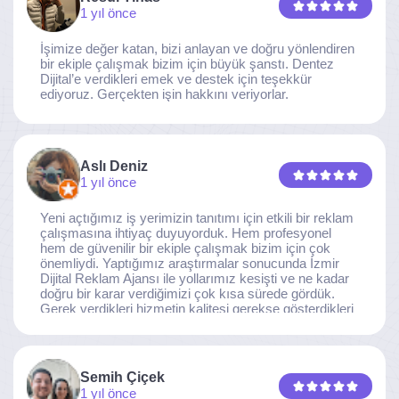
1 yıl önce
İşimize değer katan, bizi anlayan ve doğru yönlendiren
bir ekiple çalışmak bizim için büyük şanstı. Dentez
Dijital’e verdikleri emek ve destek için teşekkür
ediyoruz. Gerçekten işin hakkını veriyorlar.
Aslı Deniz
1 yıl önce
Yeni açtığımız iş yerimizin tanıtımı için etkili bir reklam
çalışmasına ihtiyaç duyuyorduk. Hem profesyonel
hem de güvenilir bir ekiple çalışmak bizim için çok
önemliydi. Yaptığımız araştırmalar sonucunda İzmir
Dijital Reklam Ajansı ile yollarımız kesişti ve ne kadar
doğru bir karar verdiğimizi çok kısa sürede gördük.
Gerek verdikleri hizmetin kalitesi gerekse gösterdikleri
ilgi ve özveri sayesinde, işimiz tam da hedeflediğimiz
noktaya ulaştı. Kaliteden asla taviz vermeyen, her
detaya özen gösteren İzmir Dijital Reklam Ajansı
ekibine gönülden teşekkür ederiz.
Semih Çiçek
1 yıl önce