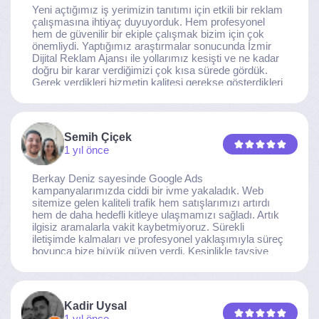
Yeni açtığımız iş yerimizin tanıtımı için etkili bir reklam
çalışmasına ihtiyaç duyuyorduk. Hem profesyonel
hem de güvenilir bir ekiple çalışmak bizim için çok
önemliydi. Yaptığımız araştırmalar sonucunda İzmir
Dijital Reklam Ajansı ile yollarımız kesişti ve ne kadar
doğru bir karar verdiğimizi çok kısa sürede gördük.
Gerek verdikleri hizmetin kalitesi gerekse gösterdikleri
ilgi ve özveri sayesinde, işimiz tam da hedeflediğimiz
noktaya ulaştı. Kaliteden asla taviz vermeyen, her
detaya özen gösteren İzmir Dijital Reklam Ajansı
ekibine gönülden teşekkür ederiz.
Semih Çiçek
1 yıl önce
Berkay Deniz sayesinde Google Ads
kampanyalarımızda ciddi bir ivme yakaladık. Web
sitemize gelen kaliteli trafik hem satışlarımızı artırdı
hem de daha hedefli kitleye ulaşmamızı sağladı. Artık
ilgisiz aramalarla vakit kaybetmiyoruz. Sürekli
iletişimde kalmaları ve profesyonel yaklaşımıyla süreç
boyunca bize büyük güven verdi. Kesinlikle tavsiye
ederim.
Kadir Uysal
1 yıl önce