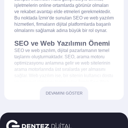
işletmelerin online ortamlarda görünür olmaları
ve rekabet avantajı elde etmeleri gerekmektedir.
Bu noktada İzmir'de sunulan SEO ve web yazılım
hizmetleri, firmaların dijital platformlarda başarılı
olmalarını sağlamak adına büyük bir rol oynar.
SEO ve Web Yazılımın Önemi
SEO ve web yazılım, dijital pazarlamanın temel
taşlarını oluşturmaktadır. SEO, arama motoru
optimizasyonu anlamına gelir ve web sitelerinin
arama motorlarında üst sıralarda yer almasını
sağlar. Web yazılım ise, bir sitenin kullanıcı dostu
ve işlevsel olmasını temin eder.
İzmir Seo Web
Yazılım
hizmetleri, bu iki önemli alanı
DEVAMINI GÖSTER
birleştirerek, işletmenizin dijital dünyada başarılı
olmasına yardımcı olur.
SEO Nedir?
SEO, arama motoru optimizasyonu olarak bilinir
ve web sitelerinin, arama motorlarında daha üst