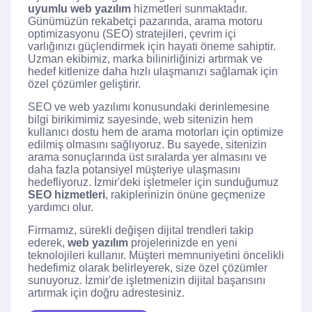
uyumlu web yazılım
hizmetleri sunmaktadır.
Günümüzün rekabetçi pazarında, arama motoru
optimizasyonu (SEO) stratejileri, çevrim içi
varlığınızı güçlendirmek için hayati öneme sahiptir.
Uzman ekibimiz, marka bilinirliğinizi artırmak ve
hedef kitlenize daha hızlı ulaşmanızı sağlamak için
özel çözümler geliştirir.
SEO ve web yazılımı konusundaki derinlemesine
bilgi birikimimiz sayesinde, web sitenizin hem
kullanıcı dostu hem de arama motorları için optimize
edilmiş olmasını sağlıyoruz. Bu sayede, sitenizin
arama sonuçlarında üst sıralarda yer almasını ve
daha fazla potansiyel müşteriye ulaşmasını
hedefliyoruz. İzmir'deki işletmeler için sunduğumuz
SEO hizmetleri
, rakiplerinizin önüne geçmenize
yardımcı olur.
Firmamız, sürekli değişen dijital trendleri takip
ederek,
web yazılım
projelerinizde en yeni
teknolojileri kullanır. Müşteri memnuniyetini öncelikli
hedefimiz olarak belirleyerek, size özel çözümler
sunuyoruz. İzmir'de işletmenizin dijital başarısını
artırmak için doğru adrestesiniz.