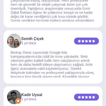
çalışmasına ihtiyaç duyuyorduk. Hem profesyonel
hem de güvenilir bir ekiple çalışmak bizim için çok
önemliydi. Yaptığımız araştırmalar sonucunda İzmir
Dijital Reklam Ajansı ile yollarımız kesişti ve ne kadar
doğru bir karar verdiğimizi çok kısa sürede gördük.
Gerek verdikleri hizmetin kalitesi gerekse gösterdikleri
ilgi ve özveri sayesinde, işimiz tam da hedeflediğimiz
noktaya ulaştı. Kaliteden asla taviz vermeyen, her
detaya özen gösteren İzmir Dijital Reklam Ajansı
ekibine gönülden teşekkür ederiz.
Semih Çiçek
1 yıl önce
Berkay Deniz sayesinde Google Ads
kampanyalarımızda ciddi bir ivme yakaladık. Web
sitemize gelen kaliteli trafik hem satışlarımızı artırdı
hem de daha hedefli kitleye ulaşmamızı sağladı. Artık
ilgisiz aramalarla vakit kaybetmiyoruz. Sürekli
iletişimde kalmaları ve profesyonel yaklaşımıyla süreç
boyunca bize büyük güven verdi. Kesinlikle tavsiye
ederim.
Kadir Uysal
1 yıl önce