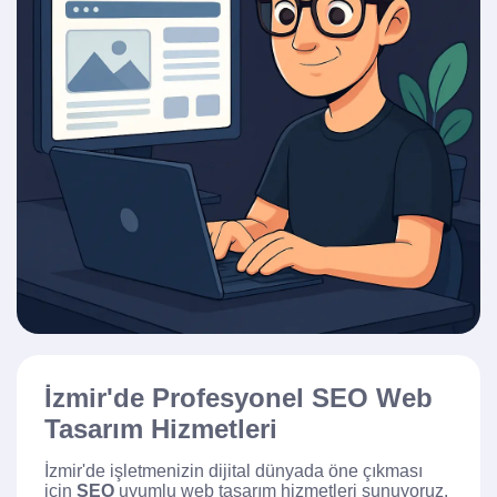
İzmir'de Profesyonel SEO Web
Tasarım Hizmetleri
İzmir'de işletmenizin dijital dünyada öne çıkması
için
SEO
uyumlu web tasarım hizmetleri sunuyoruz.