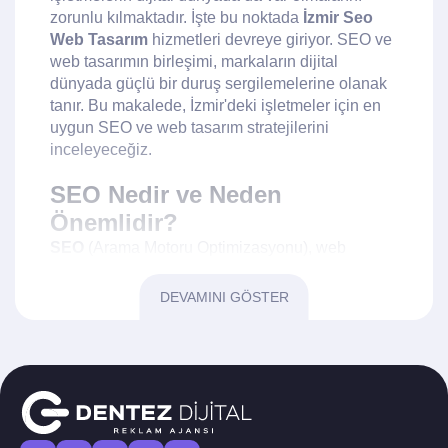
zorunlu kılmaktadır. İşte bu noktada
İzmir Seo
Web Tasarım
hizmetleri devreye giriyor. SEO ve
web tasarımın birleşimi, markaların dijital
dünyada güçlü bir duruş sergilemelerine olanak
tanır. Bu makalede, İzmir'deki işletmeler için en
uygun SEO ve web tasarım stratejilerini
inceleyeceğiz.
SEO Nedir ve Neden
Önemlidir?
SEO
(Arama Motoru Optimizasyonu), web
sitelerinin arama motorlarında daha üst sıralarda
yer almasını sağlayan bir dizi strateji ve tekniktir.
DEVAMINI GÖSTER
İzmir'deki işletmeler için
SEO
, bölgesel ve ulusal
düzeyde görünürlüklerini artırmak için kritik bir rol
oynar.
İzmir Seo Web Tasarım
hizmetleri, bu
ihtiyaca yanıt verirken işletmelere rekabet
avantajı sağlar. SEO'nun önemi, doğru anahtar
kelimelerle hedef kitlenize ulaşmanızda, marka
bilinirliğinizi artırmanızda ve dönüşüm