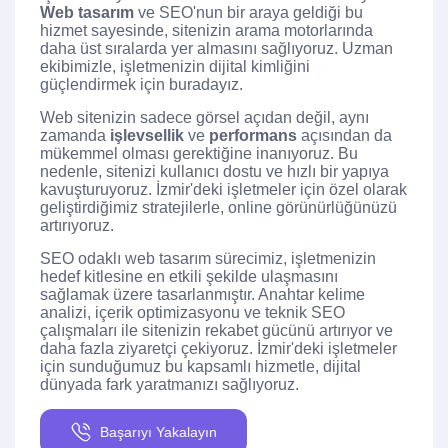
Web tasarım
ve SEO'nun bir araya geldiği bu
hizmet sayesinde, sitenizin arama motorlarında
daha üst sıralarda yer almasını sağlıyoruz. Uzman
ekibimizle, işletmenizin dijital kimliğini
güçlendirmek için buradayız.
Web sitenizin sadece görsel açıdan değil, aynı
zamanda
işlevsellik
ve
performans
açısından da
mükemmel olması gerektiğine inanıyoruz. Bu
nedenle, sitenizi kullanıcı dostu ve hızlı bir yapıya
kavuşturuyoruz. İzmir'deki işletmeler için özel olarak
geliştirdiğimiz stratejilerle, online görünürlüğünüzü
artırıyoruz.
SEO odaklı web tasarım sürecimiz, işletmenizin
hedef kitlesine en etkili şekilde ulaşmasını
sağlamak üzere tasarlanmıştır. Anahtar kelime
analizi, içerik optimizasyonu ve teknik SEO
çalışmaları ile sitenizin rekabet gücünü artırıyor ve
daha fazla ziyaretçi çekiyoruz. İzmir'deki işletmeler
için sunduğumuz bu kapsamlı hizmetle, dijital
dünyada fark yaratmanızı sağlıyoruz.
Başarıyı Yakalayın