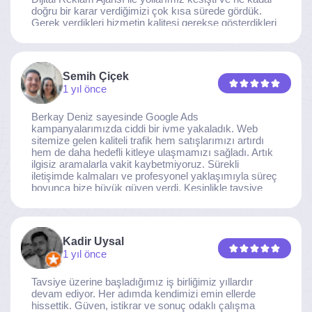
doğru bir karar verdiğimizi çok kısa sürede gördük.
Gerek verdikleri hizmetin kalitesi gerekse gösterdikleri
ilgi ve özveri sayesinde, işimiz tam da hedeflediğimiz
noktaya ulaştı. Kaliteden asla taviz vermeyen, her
detaya özen gösteren İzmir Dijital Reklam Ajansı
ekibine gönülden teşekkür ederiz.
Semih Çiçek
1 yıl önce
Berkay Deniz sayesinde Google Ads
kampanyalarımızda ciddi bir ivme yakaladık. Web
sitemize gelen kaliteli trafik hem satışlarımızı artırdı
hem de daha hedefli kitleye ulaşmamızı sağladı. Artık
ilgisiz aramalarla vakit kaybetmiyoruz. Sürekli
iletişimde kalmaları ve profesyonel yaklaşımıyla süreç
boyunca bize büyük güven verdi. Kesinlikle tavsiye
ederim.
Kadir Uysal
1 yıl önce
Tavsiye üzerine başladığımız iş birliğimiz yıllardır
devam ediyor. Her adımda kendimizi emin ellerde
hissettik. Güven, istikrar ve sonuç odaklı çalışma