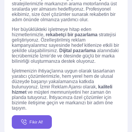
stratejilerimizle markanızın arama motorlarında üst
sıralarda yer almasını hedefliyoruz. Profesyonel
ekibimiz, size özel çözümler sunarak rekabetin bir
adım önünde olmanıza yardımcı olur.
Her büyüklükteki işletmeye hitap eden
hizmetlerimizle,
rekabetçi bir pazarlama
stratejisi
geliştiriyoruz. Özelleştirilmiş reklam
kampanyalarımız sayesinde hedef kitlenize etkili bir
şekilde ulaşabilirsiniz.
Dijital pazarlama
alanındaki
tecrübemizle İzmir'de ve ötesinde güçlü bir marka
bilinirliği oluşturmanıza destek oluyoruz.
İşletmenizin ihtiyaçlarına uygun olarak tasarlanan
yaratıcı çözümlerimizle, hem yerel hem de ulusal
düzeyde başarıyı yakalamanıza katkıda
bulunuyoruz. İzmir Reklam Ajansı olarak,
kaliteli
hizmet
ve müşteri memnuniyetini her zaman ön
planda tutuyoruz. İhtiyacınıza özel çözümler için
bizimle iletişime geçin ve markanızı bir adım öne
taşıyın.
Fikir Al!