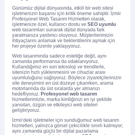
Günümüz dijital dünyasında, etkili bir web sitesi
işletmenizin başarısı için kritik öneme sahiptir. İzmir
Profesyonel Web Tasarım Hizmetleri olarak,
işletmenize özel, kullanıcı dostu ve
SEO uyumlu
web tasarımları sunarak dijital dünyada fark
yaratmanıza yardımcı oluyoruz. Müşterilerimizin
ihtiyaçlarını anlamak ve beklentilerini aşmak için
her projeye özenle yaklaşıyoruz.
Web tasarımında sadece estetiğe değil, aynı
zamanda performansa da odaklanıyoruz.
Kullandığımız en son teknoloji ve trendlerle,
sitenizin hızlı yüklenmesini ve cihazlar arası
uyumluluğunu sağlıyoruz. Böylece ziyaretçilerinizin
site deneyimini en üst düzeye çıkarırken, arama
motorlarında da üst sıralarda yer almanızı
hedefliyoruz.
Profesyonel web tasarım
hizmetlerimizle, marka kimliğinizi en iyi şekilde
yansıtan, özgün ve etkileyici web siteleri
geliştiriyoruz.
İzmir'deki işletmeler için sunduğumuz web tasarım
hizmetleri, yalnızca görsel çekicilikle sınırlı kalmıyor;
aynı zamanda güçlü bir dijital pazarlama