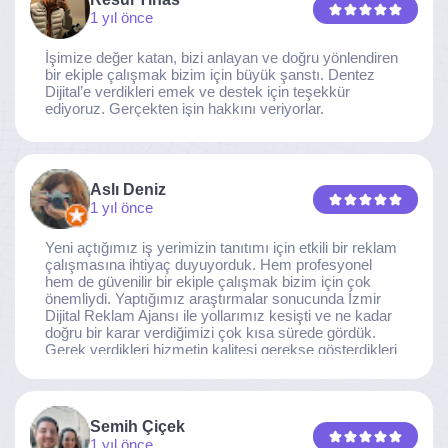
1 yıl önce
İşimize değer katan, bizi anlayan ve doğru yönlendiren
bir ekiple çalışmak bizim için büyük şanstı. Dentez
Dijital’e verdikleri emek ve destek için teşekkür
ediyoruz. Gerçekten işin hakkını veriyorlar.
Aslı Deniz
1 yıl önce
Yeni açtığımız iş yerimizin tanıtımı için etkili bir reklam
çalışmasına ihtiyaç duyuyorduk. Hem profesyonel
hem de güvenilir bir ekiple çalışmak bizim için çok
önemliydi. Yaptığımız araştırmalar sonucunda İzmir
Dijital Reklam Ajansı ile yollarımız kesişti ve ne kadar
doğru bir karar verdiğimizi çok kısa sürede gördük.
Gerek verdikleri hizmetin kalitesi gerekse gösterdikleri
ilgi ve özveri sayesinde, işimiz tam da hedeflediğimiz
noktaya ulaştı. Kaliteden asla taviz vermeyen, her
detaya özen gösteren İzmir Dijital Reklam Ajansı
ekibine gönülden teşekkür ederiz.
Semih Çiçek
1 yıl önce