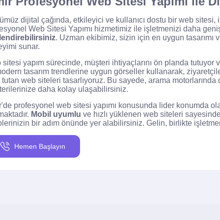
mir Profesyonel Web Sitesi Yapımı ile D
müz dijital çağında, etkileyici ve kullanıcı dostu bir web sitesi, i
esyonel Web Sitesi Yapımı hizmetimiz ile işletmenizi daha geniş k
endirebilirsiniz
. Uzman ekibimiz, sizin için en uygun tasarımı v
yimi sunar.
sitesi yapım sürecinde, müşteri ihtiyaçlarını ön planda tutuyor ve 
odern tasarım trendlerine uygun görseller kullanarak, ziyaretçil
 tutan web siteleri tasarlıyoruz. Bu sayede, arama motorlarında 
erilerinize daha kolay ulaşabilirsiniz.
r'de profesyonel web sitesi yapımı konusunda lider konumda ol
maktadır.
Mobil uyumlu
ve hızlı yüklenen web siteleri sayesinde
plerinizin bir adım önünde yer alabilirsiniz. Gelin, birlikte işletm
Hemen Başlayın