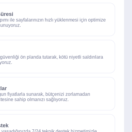
Süresi
pımı ile sayfalarınızın hızlı yüklenmesi için optimize
sunuyoruz.
üvenliği ön planda tutarak, kötü niyetli saldırılara
yoruz.
lar
ygun fiyatlarla sunarak, bütçenizi zorlamadan
tesine sahip olmanızı sağlıyoruz.
stek
 yaşadığınızda 7/24 teknik destek hizmetimizle