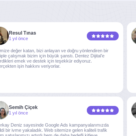
Resul Tınas
1 yıl önce
imize değer katan, bizi anlayan ve doğru yönlendiren bir
iple çalışmak bizim için büyük şanstı. Dentez Dijital’e
rdikleri emek ve destek için teşekkür ediyoruz.
rçekten işin hakkını veriyorlar.
Semih Çiçek
1 yıl önce
rkay Deniz sayesinde Google Ads kampanyalarımızda
ddi bir ivme yakaladık. Web sitemize gelen kaliteli trafik
m satışlarımızı artırdı hem de daha hedefli kitleye