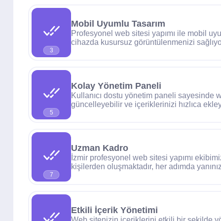
Mobil Uyumlu Tasarım
Profesyonel web sitesi yapımı ile mobil uy
cihazda kusursuz görüntülenmenizi sağlıyo
3
Kolay Yönetim Paneli
Kullanıcı dostu yönetim paneli sayesinde w
güncelleyebilir ve içeriklerinizi hızlıca ekley
5
Uzman Kadro
İzmir profesyonel web sitesi yapımı ekibim
kişilerden oluşmaktadır, her adımda yanını
7
Etkili İçerik Yönetimi
Web sitenizin içeriklerini etkili bir şekilde y