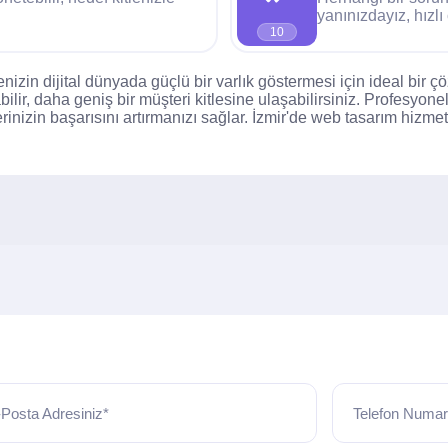
yanınızdayız, hızl
10
enizin dijital dünyada güçlü bir varlık göstermesi için ideal b
bilir, daha geniş bir müşteri kitlesine ulaşabilirsiniz. Profesyon
lerinizin başarısını artırmanızı sağlar. İzmir'de web tasarım hizme
Posta Adresiniz*
Telefon Numar