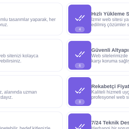
Hızlı Yükleme 
umlu tasarımlar yaparak, her
İzmir web sitesi ya
ruz.
edilmiş çözümler 
4
Güvenli Altyapı
eb sitenizi kolayca
Web sitelerimizde g
ebilirsiniz.
karşı koruma sağlı
6
Rekabetçi Fiyat
iz, alanında uzman
Kaliteli hizmeti u
zdayız.
profesyonel web si
8
7/24 Teknik De
önetebilir, hedef kitlenizle
Herhangi bir sorun