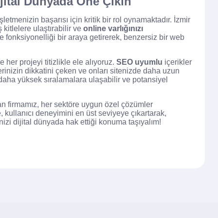
ijital Dünyada Öne Çıkın
şletmenizin başarısı için kritik bir rol oynamaktadır. İzmir
itlelere ulaştırabilir ve
online varlığınızı
e fonksiyonelliği bir araya getirerek, benzersiz bir web
her projeyi titizlikle ele alıyoruz.
SEO uyumlu
içerikler
erinizin dikkatini çeken ve onları sitenizde daha uzun
daha yüksek sıralamalara ulaşabilir ve potansiyel
an firmamız, her sektöre uygun özel çözümler
, kullanıcı deneyimini en üst seviyeye çıkartarak,
enizi dijital dünyada hak ettiği konuma taşıyalım!