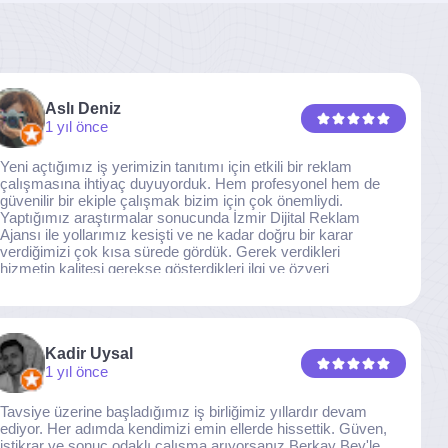
Aslı Deniz
1 yıl önce
Yeni açtığımız iş yerimizin tanıtımı için etkili bir reklam
çalışmasına ihtiyaç duyuyorduk. Hem profesyonel hem de
güvenilir bir ekiple çalışmak bizim için çok önemliydi.
Yaptığımız araştırmalar sonucunda İzmir Dijital Reklam
Ajansı ile yollarımız kesişti ve ne kadar doğru bir karar
verdiğimizi çok kısa sürede gördük. Gerek verdikleri
hizmetin kalitesi gerekse gösterdikleri ilgi ve özveri
sayesinde, işimiz tam da hedeflediğimiz noktaya ulaştı.
Kaliteden asla taviz vermeyen, her detaya özen gösteren
İzmir Dijital Reklam Ajansı ekibine gönülden teşekkür
ederiz.
Kadir Uysal
1 yıl önce
Tavsiye üzerine başladığımız iş birliğimiz yıllardır devam
ediyor. Her adımda kendimizi emin ellerde hissettik. Güven,
istikrar ve sonuç odaklı çalışma arıyorsanız Berkay Bey'le