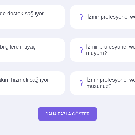
'de destek sağlıyor
İzmir profesyonel we
ilgilere ihtiyaç
İzmir profesyonel we
muyum?
akım hizmeti sağlıyor
İzmir profesyonel we
musunuz?
DAHA FAZLA GÖSTER