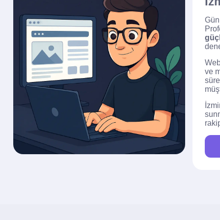
İz
Günü
Prof
güçl
dene
Web 
ve m
süre
müşt
İzmi
sun
raki