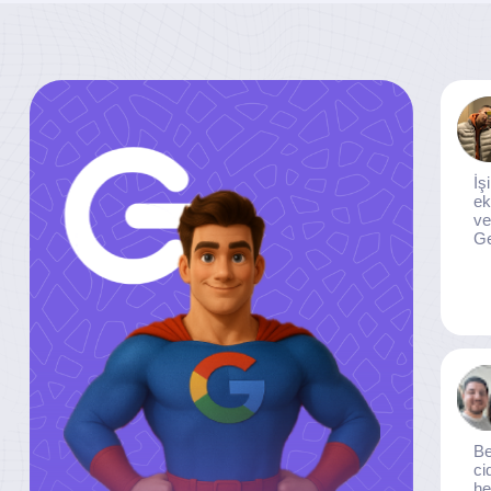
İş
ek
ve
Ge
Be
ci
he