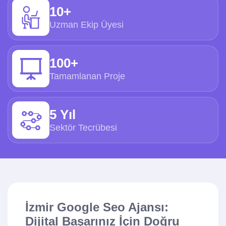
10+
Uzman Ekip Üyesi
100+
Tamamlanan Proje
5 Yıl
Sektör Tecrübesi
İzmir Google Seo Ajansı:
Dijital Başarınız İçin Doğru