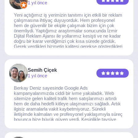
1 yıl önce
Yeni açtığımız iş yerimizin tanıtımı için etkili bir reklam
çalışmasına ihtiyaç duyuyorduk. Hem profesyonel
hem de güvenilir bir ekiple çalışmak bizim için çok
önemliydi. Yaptığımız araştırmalar sonucunda İzmir
Dijital Reklam Ajansı ile yollarımız kesişti ve ne kadar
doğru bir karar verdiğimizi çok kısa sürede gördük.
Gerek verdikleri hizmetin kalitesi gerekse gösterdikleri
ilgi ve özveri sayesinde, işimiz tam da hedeflediğimiz
noktaya ulaştı. Kaliteden asla taviz vermeyen, her
detaya özen gösteren İzmir Dijital Reklam Ajansı
ekibine gönülden teşekkür ederiz.
Semih Çiçek
1 yıl önce
Berkay Deniz sayesinde Google Ads
kampanyalarımızda ciddi bir ivme yakaladık. Web
sitemize gelen kaliteli trafik hem satışlarımızı artırdı
hem de daha hedefli kitleye ulaşmamızı sağladı. Artık
ilgisiz aramalarla vakit kaybetmiyoruz. Sürekli
iletişimde kalmaları ve profesyonel yaklaşımıyla süreç
boyunca bize büyük güven verdi. Kesinlikle tavsiye
ederim.