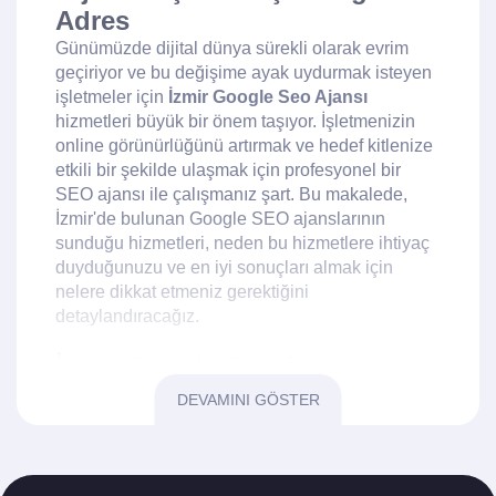
Adres
Günümüzde dijital dünya sürekli olarak evrim
geçiriyor ve bu değişime ayak uydurmak isteyen
işletmeler için
İzmir Google Seo Ajansı
hizmetleri büyük bir önem taşıyor. İşletmenizin
online görünürlüğünü artırmak ve hedef kitlenize
etkili bir şekilde ulaşmak için profesyonel bir
SEO ajansı ile çalışmanız şart. Bu makalede,
İzmir'de bulunan Google SEO ajanslarının
sunduğu hizmetleri, neden bu hizmetlere ihtiyaç
duyduğunuzu ve en iyi sonuçları almak için
nelere dikkat etmeniz gerektiğini
detaylandıracağız.
İzmir Google Seo Ajansı
Nedir?
DEVAMINI GÖSTER
Bir
İzmir Google Seo Ajansı
, işletmelerin
Google arama motorunda daha üst sıralara
çıkabilmesi için gerekli olan optimizasyon