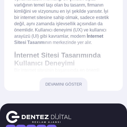
varlığının temel taşı olan bu tasarım, firmanın
kimliğini ve vizyonunu en iyi şekilde yansıtır. İyi
bir internet sitesine sahip olmak, sadece estetik
değil, aynı zamanda işlevsellik açısından da
önemlidir. Kullanıcı deneyimi (UX) ve kullanıcı
arayüzü (UI) gibi kavramlar, modern
İnternet
Sitesi Tasarım
ının merkezinde yer alır.
İnternet Sitesi Tasarımında
Kullanıcı Deneyimi
Bir internet sitesinin başarısında en önemli
faktörlerden biri, kullanıcı deneyimidir. İyi bir
İnternet Sitesi Tasarım
ı, ziyaretçilerin siteye
DEVAMINI GÖSTER
kolayca erişebilmesini ve aradıkları bilgilere
hızlıca ulaşabilmelerini sağlar. Kullanıcı dostu bir
tasarım, ziyaretçilerin sitede daha uzun süre
kalmasını teşvik eder ve geri dönüş oranlarını
artırır. Bu nedenle, tasarım aşamasında kullanıcı
deneyimi odaklı yaklaşımlar benimsemek, uzun
vadede büyük avantajlar sunar.