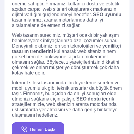
öneme sahiptir. Firmamız, kullanıcı dostu ve estetik
açıdan çarpıcı web siteleri oluşturarak markanızın
dijital varlığını güçlendirmeyi hedefler.
SEO uyumlu
tasarımlarımız, arama motorlarında daha iyi
sıralamalar elde etmenizi sağlar.
Web tasarım sürecimiz, müşteri odaklı bir yaklaşım
benimseyerek ihtiyaçlarınıza özel çözümler sunar.
Deneyimli ekibimiz, en son teknolojileri ve
yenilikçi
tasarım trendlerini
kullanarak web sitenizin hem
görsel hem de fonksiyonel açıdan mükemmel
olmasını sağlar. Böylece, ziyaretçilerinizin dikkatini
çekmek ve onları müşteriye dönüştürmek çok daha
kolay hale gelir.
İnternet sitesi tasarımında, hızlı yükleme süreleri ve
mobil uyumluluk gibi teknik unsurlar da büyük önem
taşır. Firmamız, bu açıdan da en iyi sonuçları elde
etmenizi sağlamak için çalışır.
SEO dostu içerik
stratejilerimizle, web sitenizin arama motorlarında
üst sıralarda yer almasını ve daha geniş bir kitleye
ulaşmasını hedefleriz.
Hemen Başla