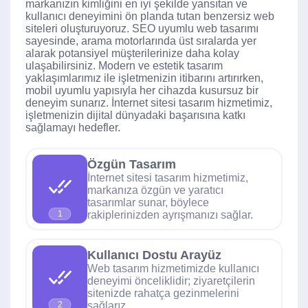
markanızın kimliğini en iyi şekilde yansıtan ve
kullanıcı deneyimini ön planda tutan benzersiz web
siteleri oluşturuyoruz. SEO uyumlu web tasarımı
sayesinde, arama motorlarında üst sıralarda yer
alarak potansiyel müşterilerinize daha kolay
ulaşabilirsiniz. Modern ve estetik tasarım
yaklaşımlarımız ile işletmenizin itibarını artırırken,
mobil uyumlu yapısıyla her cihazda kusursuz bir
deneyim sunarız. İnternet sitesi tasarım hizmetimiz,
işletmenizin dijital dünyadaki başarısına katkı
sağlamayı hedefler.
Özgün Tasarım
İnternet sitesi tasarım hizmetimiz,
markanıza özgün ve yaratıcı
tasarımlar sunar, böylece
rakiplerinizden ayrışmanızı sağlar.
1
Kullanıcı Dostu Arayüz
Web tasarım hizmetimizde kullanıcı
deneyimi önceliklidir; ziyaretçilerin
sitenizde rahatça gezinmelerini
sağlarız.
2