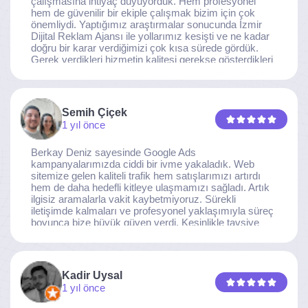
çalışmasına ihtiyaç duyuyorduk. Hem profesyonel
hem de güvenilir bir ekiple çalışmak bizim için çok
önemliydi. Yaptığımız araştırmalar sonucunda İzmir
Dijital Reklam Ajansı ile yollarımız kesişti ve ne kadar
doğru bir karar verdiğimizi çok kısa sürede gördük.
Gerek verdikleri hizmetin kalitesi gerekse gösterdikleri
ilgi ve özveri sayesinde, işimiz tam da hedeflediğimiz
noktaya ulaştı. Kaliteden asla taviz vermeyen, her
detaya özen gösteren İzmir Dijital Reklam Ajansı
ekibine gönülden teşekkür ederiz.
Semih Çiçek
1 yıl önce
Berkay Deniz sayesinde Google Ads
kampanyalarımızda ciddi bir ivme yakaladık. Web
sitemize gelen kaliteli trafik hem satışlarımızı artırdı
hem de daha hedefli kitleye ulaşmamızı sağladı. Artık
ilgisiz aramalarla vakit kaybetmiyoruz. Sürekli
iletişimde kalmaları ve profesyonel yaklaşımıyla süreç
boyunca bize büyük güven verdi. Kesinlikle tavsiye
ederim.
Kadir Uysal
1 yıl önce