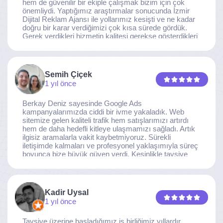
hem de güvenilir bir ekiple çalışmak bizim için çok
önemliydi. Yaptığımız araştırmalar sonucunda İzmir
Dijital Reklam Ajansı ile yollarımız kesişti ve ne kadar
doğru bir karar verdiğimizi çok kısa sürede gördük.
Gerek verdikleri hizmetin kalitesi gerekse gösterdikleri
ilgi ve özveri sayesinde, işimiz tam da hedeflediğimiz
noktaya ulaştı. Kaliteden asla taviz vermeyen, her
detaya özen gösteren İzmir Dijital Reklam Ajansı
ekibine gönülden teşekkür ederiz.
Semih Çiçek
1 yıl önce
Berkay Deniz sayesinde Google Ads
kampanyalarımızda ciddi bir ivme yakaladık. Web
sitemize gelen kaliteli trafik hem satışlarımızı artırdı
hem de daha hedefli kitleye ulaşmamızı sağladı. Artık
ilgisiz aramalarla vakit kaybetmiyoruz. Sürekli
iletişimde kalmaları ve profesyonel yaklaşımıyla süreç
boyunca bize büyük güven verdi. Kesinlikle tavsiye
ederim.
Kadir Uysal
1 yıl önce
Tavsiye üzerine başladığımız iş birliğimiz yıllardır