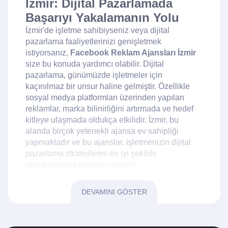
İzmir: Dijital Pazarlamada
Başarıyı Yakalamanın Yolu
İzmir'de işletme sahibiyseniz veya dijital
pazarlama faaliyetlerinizi genişletmek
istiyorsanız,
Facebook Reklam Ajansları İzmir
size bu konuda yardımcı olabilir. Dijital
pazarlama, günümüzde işletmeler için
kaçınılmaz bir unsur haline gelmiştir. Özellikle
sosyal medya platformları üzerinden yapılan
reklamlar, marka bilinirliğini artırmada ve hedef
kitleye ulaşmada oldukça etkilidir. İzmir, bu
alanda birçok yetenekli ajansa ev sahipliği
yapmaktadır ve bu ajanslar, işletmenizin dijital
pazarlama stratejilerini en iyi şekilde
uygulamanıza yardımcı olabilir.
Facebook Reklamlarının
DEVAMINI GÖSTER
Önemi
Facebook, dünya genelinde milyarlarca
kullanıcıya sahip olan en popüler sosyal medya