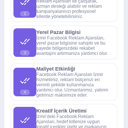
Reklam Ajansları ile çalışarak,
uzman desteği alabilir ve reklam
kampanyalarınızı profesyonel
2
ellerde yönetebilirsiniz.
Yerel Pazar Bilgisi
İzmir Facebook Reklam Ajansları,
yerel pazar bilgisine sahiptir ve bu
sayede bölgenizdeki rekabet
avantajını artırmanıza yardımcı olur.
3
Maliyet Etkinliği
Facebook Reklam Ajansları İzmir
hizmetimiz, reklam bütçenizi en
verimli şekilde kullanmanıza
yardımcı olur. Uzmanlarımız, yatırım
4
getirinizi maksimize eder.
Kreatif İçerik Üretimi
İzmir'deki Facebook Reklam
Ajansları, hedef kitlenize uygun
kreatif içerikler üretir ve markanızın