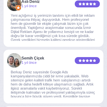
Aslı Deniz
1 yıl önce
Yeni açtığımız iş yerimizin tanıtımı için etkili bir reklam
çalışmasına ihtiyaç duyuyorduk. Hem profesyonel
hem de güvenilir bir ekiple çalışmak bizim için çok
önemliydi. Yaptığımız araştırmalar sonucunda İzmir
Dijital Reklam Ajansı ile yollarımız kesişti ve ne kadar
doğru bir karar verdiğimizi çok kısa sürede gördük.
Gerek verdikleri hizmetin kalitesi gerekse gösterdikleri
ilgi ve özveri sayesinde, işimiz tam da hedeflediğimiz
noktaya ulaştı. Kaliteden asla taviz vermeyen, her
detaya özen gösteren İzmir Dijital Reklam Ajansı
ekibine gönülden teşekkür ederiz.
Semih Çiçek
1 yıl önce
Berkay Deniz sayesinde Google Ads
kampanyalarımızda ciddi bir ivme yakaladık. Web
sitemize gelen kaliteli trafik hem satışlarımızı artırdı
hem de daha hedefli kitleye ulaşmamızı sağladı. Artık
ilgisiz aramalarla vakit kaybetmiyoruz. Sürekli
iletişimde kalmaları ve profesyonel yaklaşımıyla süreç
boyunca bize büyük güven verdi. Kesinlikle tavsiye
ederim.