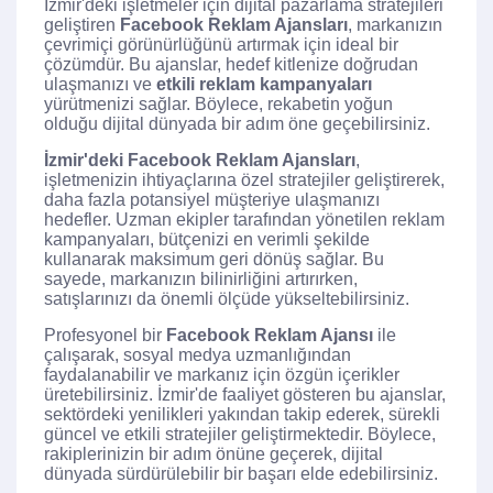
İzmir'deki işletmeler için dijital pazarlama stratejileri
geliştiren
Facebook Reklam Ajansları
, markanızın
çevrimiçi görünürlüğünü artırmak için ideal bir
çözümdür. Bu ajanslar, hedef kitlenize doğrudan
ulaşmanızı ve
etkili reklam kampanyaları
yürütmenizi sağlar. Böylece, rekabetin yoğun
olduğu dijital dünyada bir adım öne geçebilirsiniz.
İzmir'deki Facebook Reklam Ajansları
,
işletmenizin ihtiyaçlarına özel stratejiler geliştirerek,
daha fazla potansiyel müşteriye ulaşmanızı
hedefler. Uzman ekipler tarafından yönetilen reklam
kampanyaları, bütçenizi en verimli şekilde
kullanarak maksimum geri dönüş sağlar. Bu
sayede, markanızın bilinirliğini artırırken,
satışlarınızı da önemli ölçüde yükseltebilirsiniz.
Profesyonel bir
Facebook Reklam Ajansı
ile
çalışarak, sosyal medya uzmanlığından
faydalanabilir ve markanız için özgün içerikler
üretebilirsiniz. İzmir'de faaliyet gösteren bu ajanslar,
sektördeki yenilikleri yakından takip ederek, sürekli
güncel ve etkili stratejiler geliştirmektedir. Böylece,
rakiplerinizin bir adım önüne geçerek, dijital
dünyada sürdürülebilir bir başarı elde edebilirsiniz.