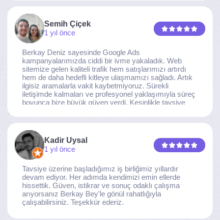
noktaya ulaştı. Kaliteden asla taviz vermeyen, her
detaya özen gösteren İzmir Dijital Reklam Ajansı
ekibine gönülden teşekkür ederiz.
Semih Çiçek
1 yıl önce
Berkay Deniz sayesinde Google Ads
kampanyalarımızda ciddi bir ivme yakaladık. Web
sitemize gelen kaliteli trafik hem satışlarımızı artırdı
hem de daha hedefli kitleye ulaşmamızı sağladı. Artık
ilgisiz aramalarla vakit kaybetmiyoruz. Sürekli
iletişimde kalmaları ve profesyonel yaklaşımıyla süreç
boyunca bize büyük güven verdi. Kesinlikle tavsiye
ederim.
Kadir Uysal
1 yıl önce
Tavsiye üzerine başladığımız iş birliğimiz yıllardır
devam ediyor. Her adımda kendimizi emin ellerde
hissettik. Güven, istikrar ve sonuç odaklı çalışma
arıyorsanız Berkay Bey'le gönül rahatlığıyla
çalışabilirsiniz. Teşekkür ederiz.