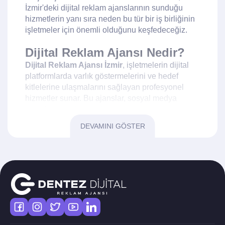
İzmir'deki dijital reklam ajanslarının sunduğu
hizmetlerin yanı sıra neden bu tür bir iş birliğinin
işletmeler için önemli olduğunu keşfedeceğiz.
Dijital Reklam Ajansı Nedir?
Dijital Reklam Ajansı İzmir
, işletmelerin dijital
platformlarda varlık göstermelerini ve hedef
kitlelerine ulaşmalarını sağlayan profesyonel
hizmetler sunar. Bu ajanslar, sosyal medya
yönetimi, içerik pazarlaması, arama motoru
optimizasyonu (SEO) ve daha pek çok alanda
DEVAMINI GÖSTER
uzmanlaşmıştır. Dijital reklam ajansları,
müşterilerin pazarlama hedeflerine ulaşmaları
için stratejiler geliştirir ve uygular.
İzmir'de Dijital Reklam
Ajanslarının Önemi
İzmir, hem yerel hem de uluslararası işletmeler
için büyük bir potansiyele sahip. Şehirde yer alan
dijital reklam ajansları, işletmelerin marka