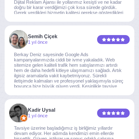
Dijital Reklam Ajansı ile yollarımız kesişti ve ne kadar
doğru bir karar verdiğimizi çok kısa sürede gördük.
Gerek verdikleri hizmetin kalitesi gerekse gösterdikleri
ilgi ve özveri sayesinde, işimiz tam da hedeflediğimiz
noktaya ulaştı. Kaliteden asla taviz vermeyen, her
detaya özen gösteren İzmir Dijital Reklam Ajansı
ekibine gönülden teşekkür ederiz.
Semih Çiçek
1 yıl önce
Berkay Deniz sayesinde Google Ads
kampanyalarımızda ciddi bir ivme yakaladık. Web
sitemize gelen kaliteli trafik hem satışlarımızı artırdı
hem de daha hedefli kitleye ulaşmamızı sağladı. Artık
ilgisiz aramalarla vakit kaybetmiyoruz. Sürekli
iletişimde kalmaları ve profesyonel yaklaşımıyla süreç
boyunca bize büyük güven verdi. Kesinlikle tavsiye
ederim.
Kadir Uysal
1 yıl önce
Tavsiye üzerine başladığımız iş birliğimiz yıllardır
devam ediyor. Her adımda kendimizi emin ellerde
hissettik. Güven, istikrar ve sonuç odaklı çalışma