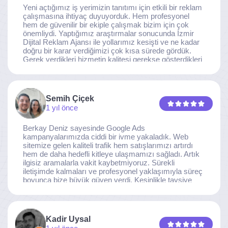
Yeni açtığımız iş yerimizin tanıtımı için etkili bir reklam
çalışmasına ihtiyaç duyuyorduk. Hem profesyonel
hem de güvenilir bir ekiple çalışmak bizim için çok
önemliydi. Yaptığımız araştırmalar sonucunda İzmir
Dijital Reklam Ajansı ile yollarımız kesişti ve ne kadar
doğru bir karar verdiğimizi çok kısa sürede gördük.
Gerek verdikleri hizmetin kalitesi gerekse gösterdikleri
ilgi ve özveri sayesinde, işimiz tam da hedeflediğimiz
noktaya ulaştı. Kaliteden asla taviz vermeyen, her
detaya özen gösteren İzmir Dijital Reklam Ajansı
ekibine gönülden teşekkür ederiz.
Semih Çiçek
1 yıl önce
Berkay Deniz sayesinde Google Ads
kampanyalarımızda ciddi bir ivme yakaladık. Web
sitemize gelen kaliteli trafik hem satışlarımızı artırdı
hem de daha hedefli kitleye ulaşmamızı sağladı. Artık
ilgisiz aramalarla vakit kaybetmiyoruz. Sürekli
iletişimde kalmaları ve profesyonel yaklaşımıyla süreç
boyunca bize büyük güven verdi. Kesinlikle tavsiye
ederim.
Kadir Uysal