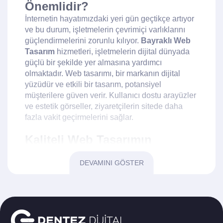
Önemlidir?
İnternetin hayatımızdaki yeri gün geçtikçe artıyor
ve bu durum, işletmelerin çevrimiçi varlıklarını
güçlendirmelerini zorunlu kılıyor.
Bayraklı Web
Tasarım
hizmetleri, işletmelerin dijital dünyada
güçlü bir şekilde yer almasına yardımcı
olmaktadır. Web tasarımı, bir markanın dijital
yüzüdür ve etkili bir tasarım, potansiyel
müşterilere güven verir. Kullanıcı dostu arayüzler
ve estetik görseller, ziyaretçilerin sitede daha
fazla vakit geçirmelerini sağlar.
Kaliteli Web Tasarımın
Unsurları
DEVAMINI GÖSTER
Bir web sitesinin başarılı olabilmesi için belirli
unsurların göz önünde bulundurulması gerekir.
İlk olarak,
mobil uyumluluk
günümüzde kritik bir
öneme sahiptir. Ziyaretçilerin büyük bir kısmı
mobil cihazları kullanarak sitelere erişmektedir.
İkinci olarak,
hızlı yükleme süreleri
kullanıcı